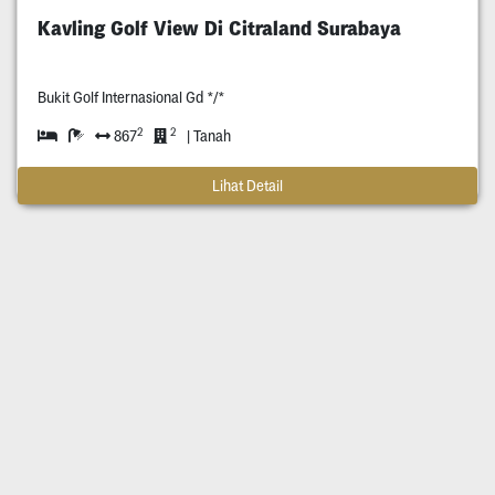
Kavling Golf View Di Citraland Surabaya
Bukit Golf Internasional Gd */*
2
2
867
| Tanah
Lihat Detail