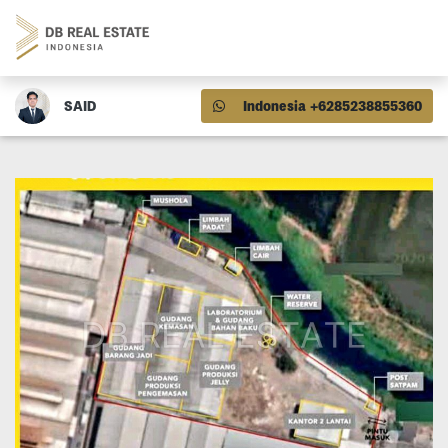
SAID
Indonesia +6285238855360