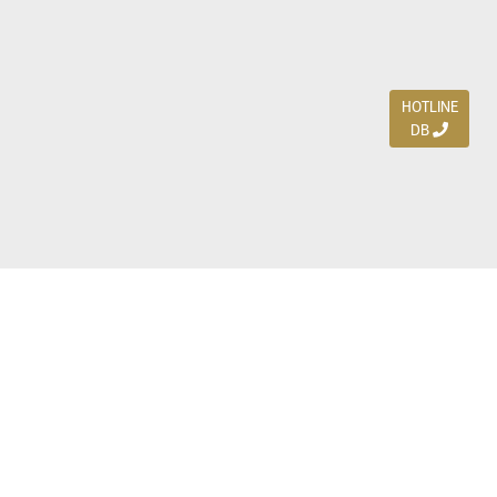
HOTLINE
DB
Jl. Dharmahusada Indah Timur 15 / Blok V 305,
Surabaya 60115