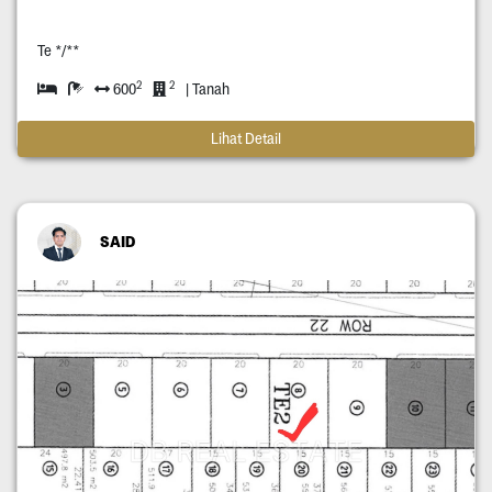
Te */**
2
2
600
| Tanah
Lihat Detail
SAID