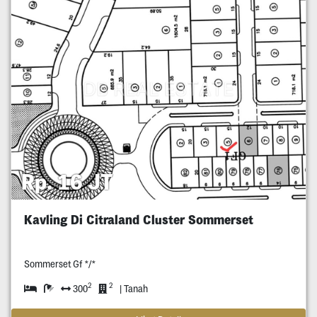
Rp. 16 JT
Kavling Di Citraland Cluster Sommerset
Sommerset Gf */*
2
2
300
| Tanah