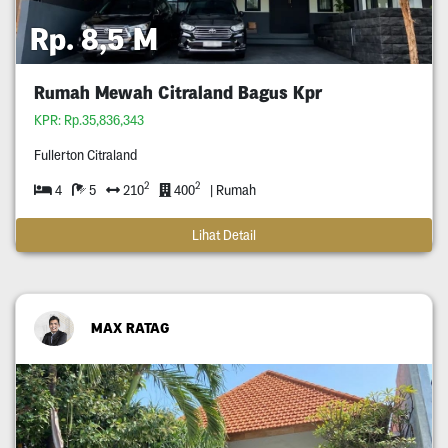
Rp. 8,5 M
Rumah Mewah Citraland Bagus Kpr
KPR: Rp.35,836,343
Fullerton Citraland
2
2
4
5
210
400
| Rumah
Lihat Detail
MAX RATAG