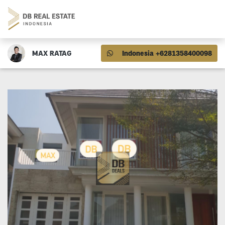
MAX RATAG
Indonesia +6281358400098