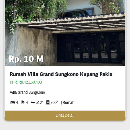
Rp. 10 M
Rumah Villa Grand Sungkono Kupang Pakis
KPR: Rp.42,160,403
Villa Grand Sungkono
2
2
4
4
512
700
| Rumah
Lihat Detail