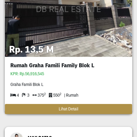
Rp. 13,5 M
Rumah Graha Famili Family Blok L
KPR: Rp.56,916,545
Graha Famili Blok L
2
2
4
3
375
550
| Rumah
Lihat Detail