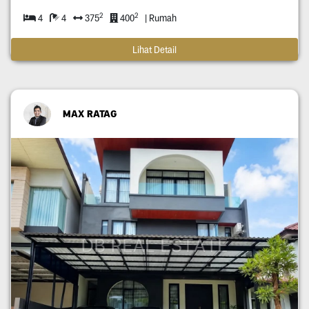
2
2
4
4
375
400
| Rumah
Lihat Detail
MAX RATAG