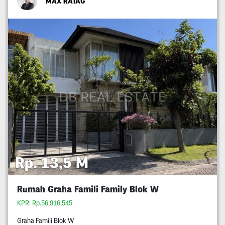
MAX RATAG
Rp. 13,5 M
Rumah Graha Famili Family Blok W
KPR: Rp.56,916,545
Graha Famili Blok W