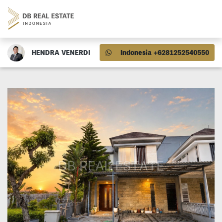
HENDRA VENERDI
Indonesia +6281252540550