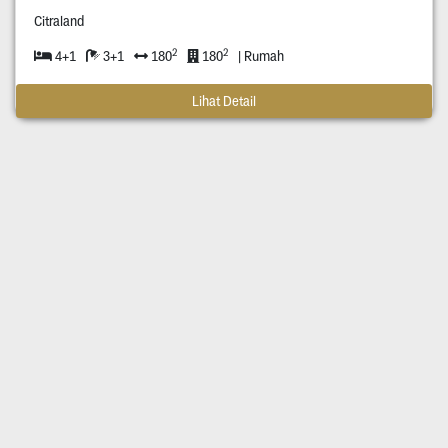
Citraland
2
2
4+1
3+1
180
180
| Rumah
Lihat Detail