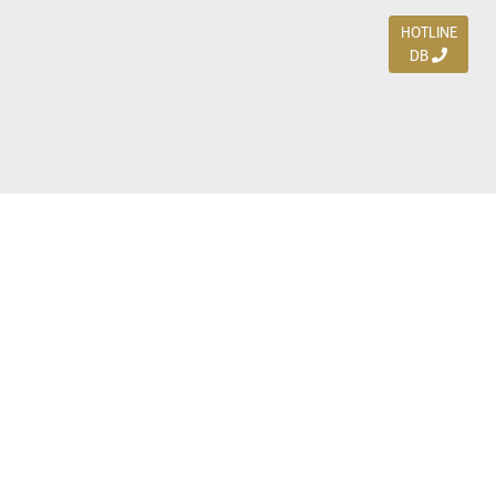
HOTLINE
DB
Jl. Dharmahusada Indah Timur 15 / Blok V 305,
Surabaya 60115
Ph. (031) 5954103
Ph. 085 111 3 9595 0