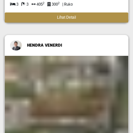
2
2
3
3
405
300
| Ruko
Lihat Detail
HENDRA VENERDI