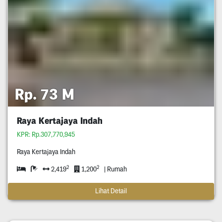
Rp. 73 M
Raya Kertajaya Indah
KPR: Rp.307,770,945
Raya Kertajaya Indah
2
2
2,419
1,200
| Rumah
Lihat Detail