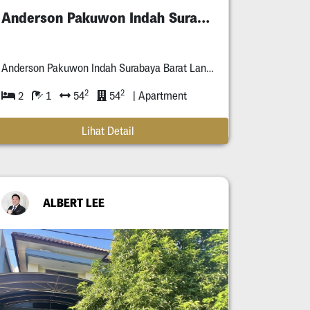
Anderson Pakuwon Indah Surabaya Murah
Anderson Pakuwon Indah Surabaya Barat Lantai **
2
2
2
1
54
54
| Apartment
Lihat Detail
ALBERT LEE