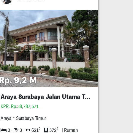
Rp. 9,2 M
Araya Surabaya Jalan Utama Termurah
KPR: Rp.38,787,571
Araya * Surabaya Timur
2
2
3
3
621
372
| Rumah