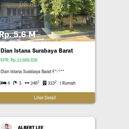
Rp. 5,6 M
Dian Istana Surabaya Barat
KPR: Rp.23,609,826
Dian Istana Surabaya Barat F*-***
2
2
4
3
246
323
| Rumah
Lihat Detail
ALBERT LEE