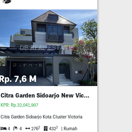
Rp. 7,6 M
Citra Garden Sidoarjo New Victoria
KPR: Rp.32,041,907
Citra Garden Sidoarjo Kota Cluster Victoria
2
2
4
4
276
432
| Rumah