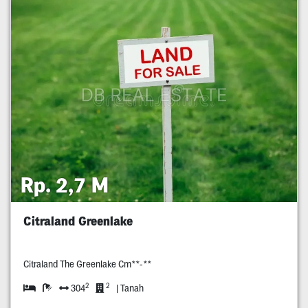
Rp. 2,7 M
Citraland Greenlake
Citraland The Greenlake Cm**-**
2
2
304
| Tanah