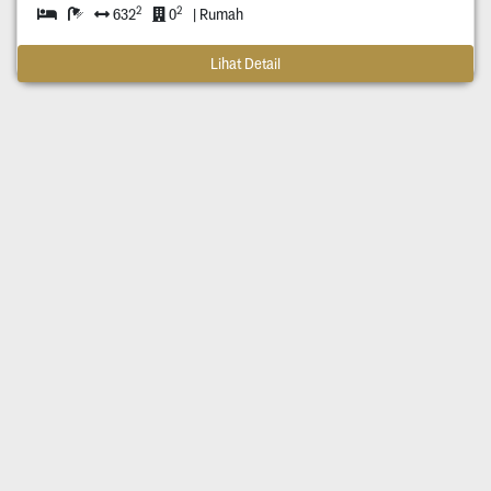
2
2
632
0
| Rumah
Lihat Detail