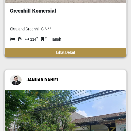
Greenhill Komersial
Citraland Greenhill Cl*-**
2
2
114
| Tanah
Lihat Detail
JANUAR DANIEL