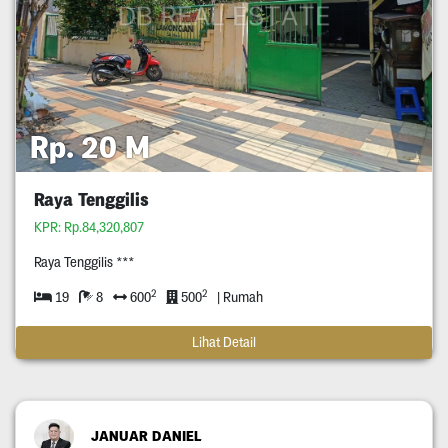
Rp. 20 M
Raya Tenggilis
KPR: Rp.84,320,807
Raya Tenggilis ***
2
2
19
8
600
500
| Rumah
Lihat Detail
JANUAR DANIEL