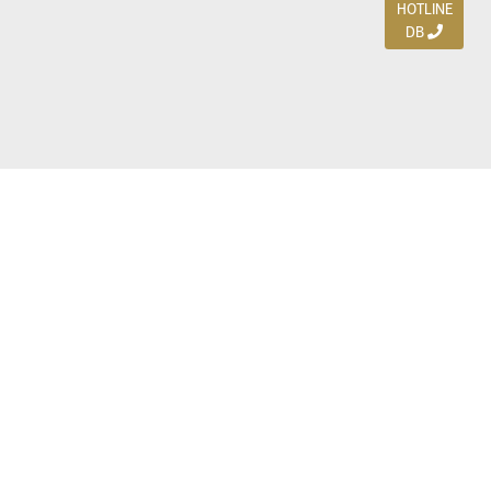
HOTLINE
DB
Jl. Dharmahusada Indah Timur 15 / Blok V 305,
Surabaya 60115
Ph. (031) 5954103
Ph. 085 111 3 9595 0
Royal Residence BS 07 / 23-25, Surabaya 60222