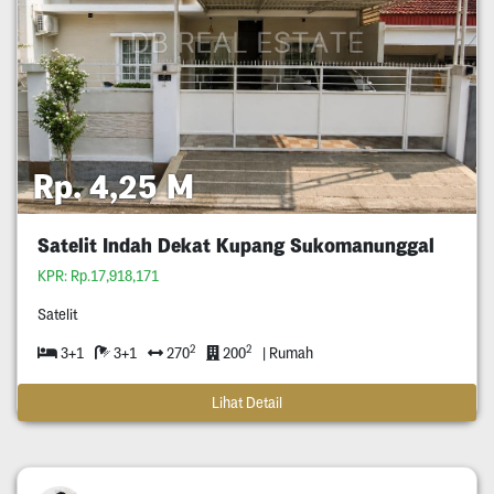
Rp. 4,25 M
Satelit Indah Dekat Kupang Sukomanunggal
KPR: Rp.17,918,171
Satelit
2
2
3+1
3+1
270
200
| Rumah
Lihat Detail