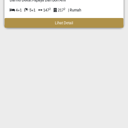
2
2
4+1
5+1
147
217
| Rumah
Lihat Detail