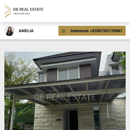
AMELIA
Indonesia +6285755776067