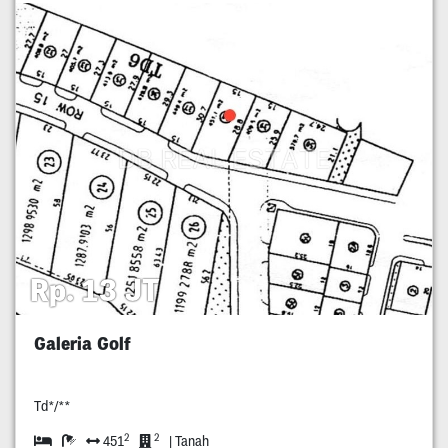
Rp. 13 JT
Galeria Golf
Td*/**
2
2
451
| Tanah