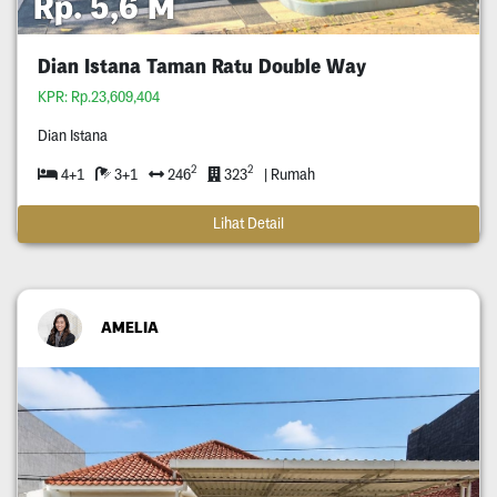
Rp. 5,6 M
Dian Istana Taman Ratu Double Way
KPR: Rp.23,609,404
Dian Istana
2
2
4+1
3+1
246
323
| Rumah
Lihat Detail
AMELIA