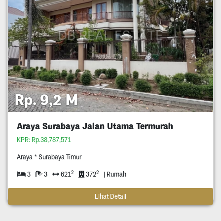
Rp. 9,2 M
Araya Surabaya Jalan Utama Termurah
KPR: Rp.38,787,571
Araya * Surabaya Timur
2
2
3
3
621
372
| Rumah
Lihat Detail