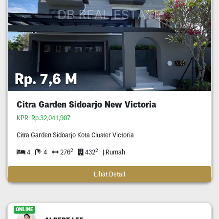
Rp. 7,6 M
Citra Garden Sidoarjo New Victoria
KPR: Rp.32,041,907
Citra Garden Sidoarjo Kota Cluster Victoria
2
2
4
4
276
432
| Rumah
Lihat Detail
ONLINE