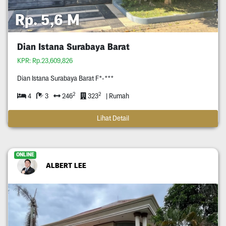
Rp. 5,6 M
Dian Istana Surabaya Barat
KPR: Rp.23,609,826
Dian Istana Surabaya Barat F*-***
2
2
4
3
246
323
| Rumah
Lihat Detail
ONLINE
ALBERT LEE