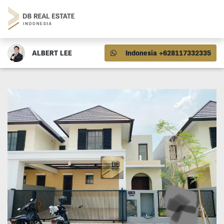
ALBERT LEE
Indonesia +628117332335