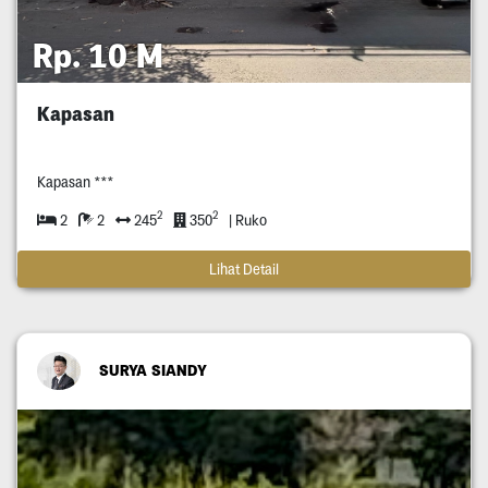
Rp. 10 M
Kapasan
Kapasan ***
2
2
2
2
245
350
| Ruko
Lihat Detail
SURYA SIANDY