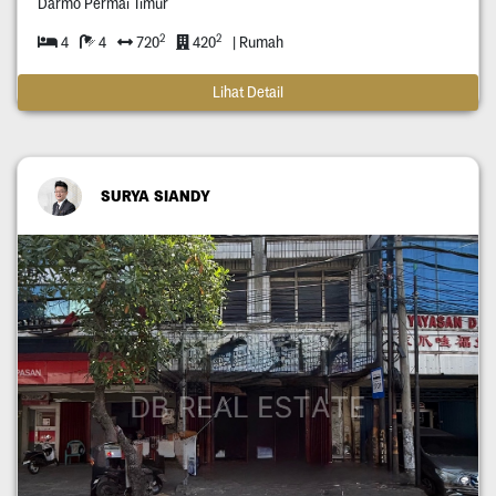
Darmo Permai Timur
2
2
4
4
720
420
| Rumah
Lihat Detail
SURYA SIANDY