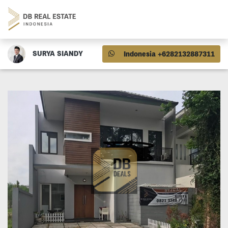
SURYA SIANDY
Indonesia +6282132887311