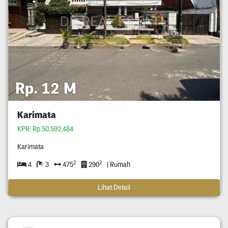
Rp. 12 M
Karimata
KPR: Rp.50,592,484
Karimata
2
2
4
3
475
290
| Rumah
Lihat Detail