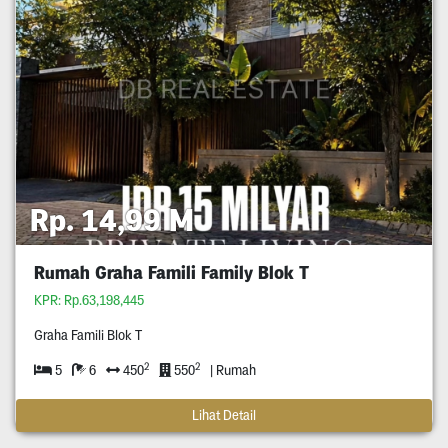
Rp. 14,99 M
Rumah Graha Famili Family Blok T
KPR: Rp.63,198,445
Graha Famili Blok T
2
2
5
6
450
550
| Rumah
Lihat Detail