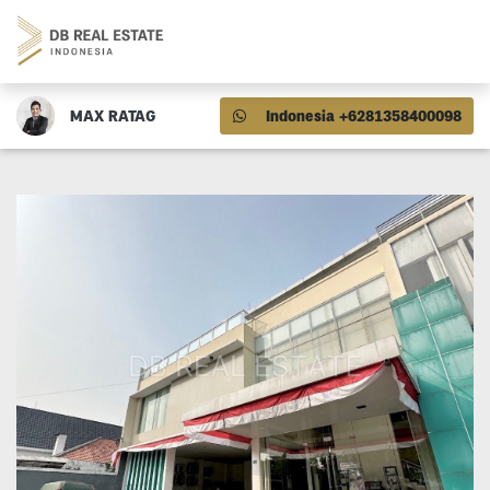
MAX RATAG
Indonesia +6281358400098