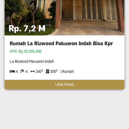
Rp. 7,2 M
Rumah La Rizwood Pakuwon Indah Bisa Kpr
KPR: Rp.30,355,490
La Rizwood Pakuwon Indah
2
2
4
4
240
300
| Rumah
Lihat Detail