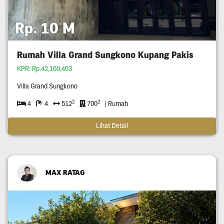
Rp. 10 M
Rumah Villa Grand Sungkono Kupang Pakis
KPR: Rp.42,160,403
Villa Grand Sungkono
2
2
4
4
512
700
| Rumah
Lihat Detail
MAX RATAG