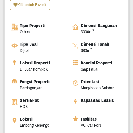
Klik untuk Favorit
Tipe Properti
Dimensi Bangunan
2
Others
3000m
Tipe Jual
Dimensi Tanah
2
Dijual
690m
Lokasi Properti
Kondisi Properti
Di Luar Komplek
Siap Pakai
Fungsi Properti
Orientasi
Perdagangan
Menghadap Selatan
Sertifikat
Kapasitas Listrik
HGB
Lokasi
Fasilitas
Embong Kenongo
AC, Car Port