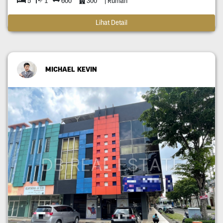
5
1
600
300
| Rumah
Lihat Detail
MICHAEL KEVIN