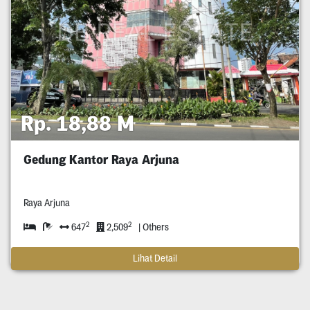
Rp. 18,88 M
Gedung Kantor Raya Arjuna
Raya Arjuna
2
2
647
2,509
| Others
Lihat Detail