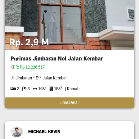
Rp. 2,9 M
Purimas Jimbaran Nol Jalan Kembar
KPR: Rp.12,226,517
Jl. Jimbaran * E** Jalan Kembar
2
2
3
3
168
158
| Rumah
Lihat Detail
MICHAEL KEVIN