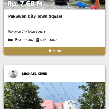
Rp. 7,68 M
Pakuwon City Town Square
Pakuwon City Town Square
2
2
3
204
600
| Ruko
Lihat Detail
MICHAEL KEVIN