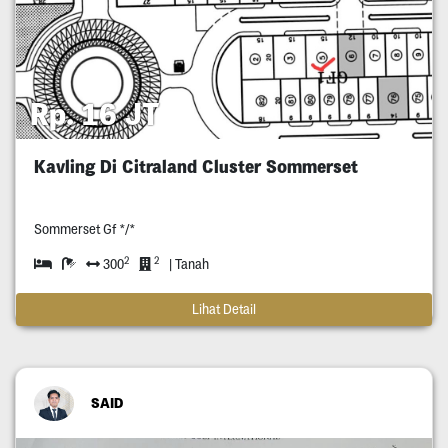
Rp. 16 JT
Kavling Di Citraland Cluster Sommerset
Sommerset Gf */*
2
2
300
| Tanah
Lihat Detail
SAID