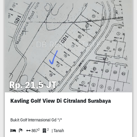
Rp. 21,5 JT
Kavling Golf View Di Citraland Surabaya
Bukit Golf Internasional Gd */*
2
2
867
| Tanah