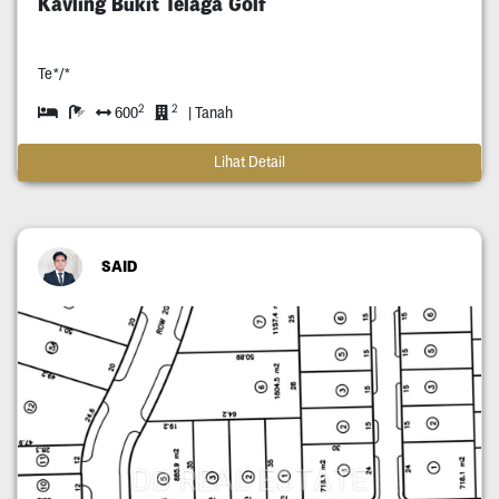
Kavling Bukit Telaga Golf
Te*/*
2
2
600
| Tanah
Lihat Detail
SAID