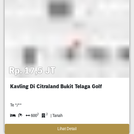
Rp. 17,5 JT
Kavling Di Citraland Bukit Telaga Golf
Te */**
2
2
600
| Tanah
Lihat Detail