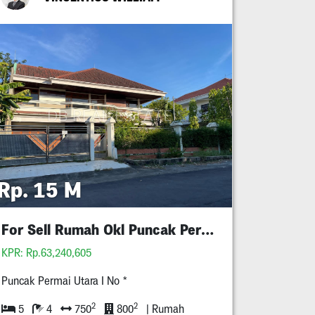
Rp. 15 M
For Sell Rumah Okl Puncak Permai Utara
KPR: Rp.63,240,605
Puncak Permai Utara I No *
2
2
5
4
750
800
| Rumah