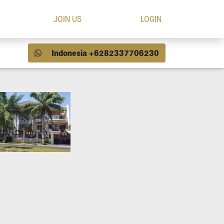
JOIN US
LOGIN
Indonesia +6282337706230