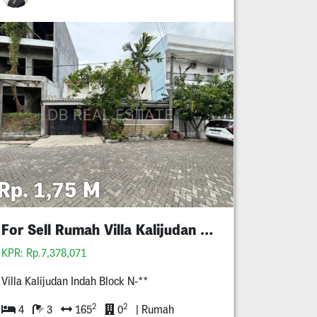
Rp. 1,75 M
For Sell Rumah Villa Kalijudan Murah
KPR: Rp.7,378,071
Villa Kalijudan Indah Block N-**
2
2
4
3
165
0
| Rumah