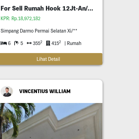
For Sell Rumah Hook 12Jt-An/M2
KPR: Rp.18,972,182
Simpang Darmo Permai Selatan Xi/**
2
2
6
5
355
415
| Rumah
Lihat Detail
VINCENTIUS WILLIAM