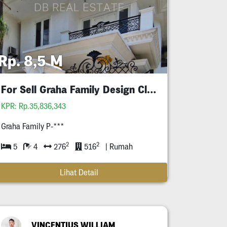
Rp. 8,5 M
For Sell Graha Family Design Classic
KPR: Rp.35,836,343
Graha Family P-***
2
2
5
4
276
516
| Rumah
Lihat Detail
VINCENTIUS WILLIAM