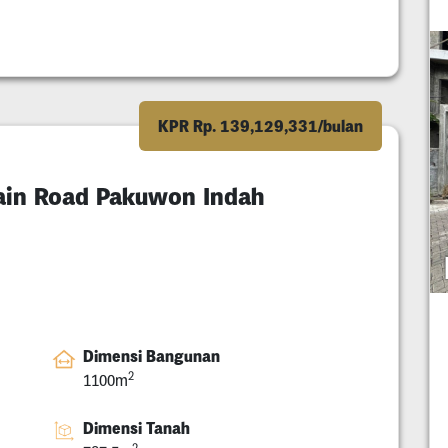
KPR Rp. 139,129,331/bulan
Main Road Pakuwon Indah
Dimensi Bangunan
2
1100m
Dimensi Tanah
2