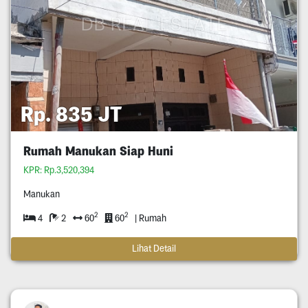
Rp. 835 JT
Rumah Manukan Siap Huni
KPR: Rp.3,520,394
Manukan
2
2
4
2
60
60
| Rumah
Lihat Detail