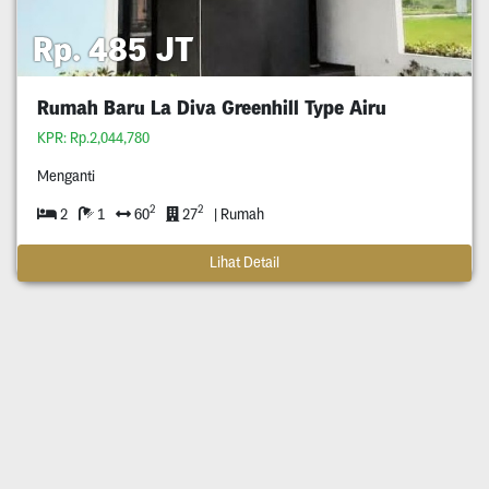
Rp. 485 JT
Rumah Baru La Diva Greenhill Type Airu
KPR: Rp.2,044,780
Menganti
2
2
2
1
60
27
| Rumah
Lihat Detail