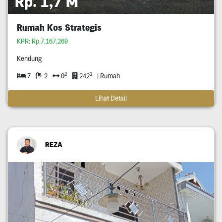
Rp. 1,7 M
Rumah Kos Strategis
KPR: Rp.7,167,269
Kendung
2
2
7
2
0
242
| Rumah
Lihat Detail
REZA