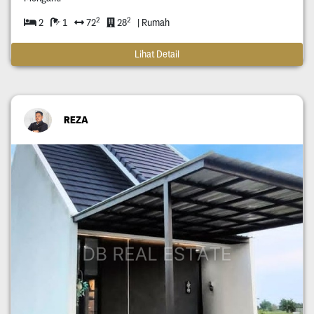
2
2
2
1
72
28
| Rumah
Lihat Detail
REZA