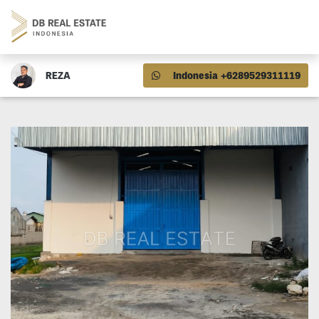
REZA
Indonesia +6289529311119