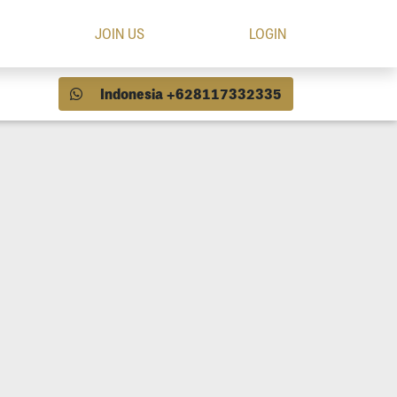
JOIN US
LOGIN
Indonesia +628117332335