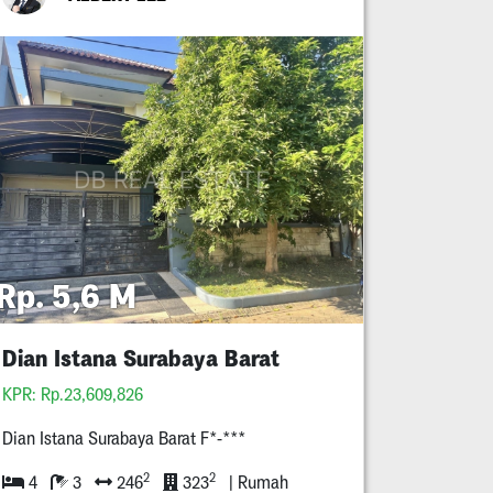
Rp. 5,6 M
Dian Istana Surabaya Barat
KPR: Rp.23,609,826
Dian Istana Surabaya Barat F*-***
2
2
4
3
246
323
| Rumah