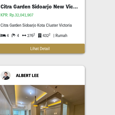
Citra Garden Sidoarjo New Victoria
KPR: Rp.32,041,907
Citra Garden Sidoarjo Kota Cluster Victoria
2
2
4
4
276
432
| Rumah
Lihat Detail
ALBERT LEE