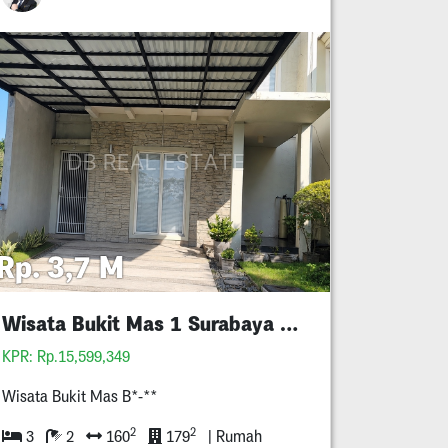
Rp. 3,7 M
Wisata Bukit Mas 1 Surabaya Barat
KPR: Rp.15,599,349
Wisata Bukit Mas B*-**
2
2
3
2
160
179
| Rumah