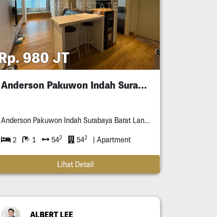
Rp. 980 JT
Anderson Pakuwon Indah Surabaya Murah
Anderson Pakuwon Indah Surabaya Barat Lantai **
2
2
2
1
54
54
| Apartment
Lihat Detail
ALBERT LEE