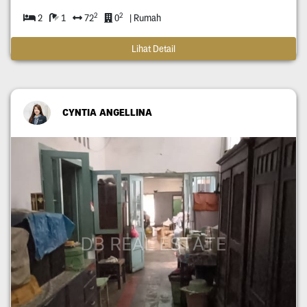
2
2
2
1
72
0
| Rumah
Lihat Detail
CYNTIA ANGELLINA