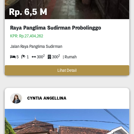
Rp. 6,5 M
Raya Panglima Sudirman Probolinggo
KPR: Rp.27,404,262
Jalan Raya Panglima Sudirman
2
2
5
1
300
300
| Rumah
Lihat Detail
CYNTIA ANGELLINA