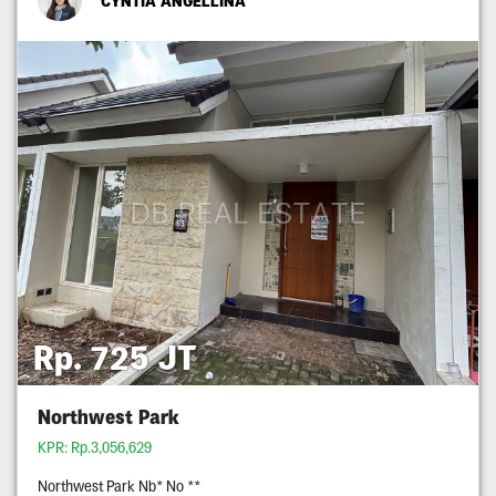
CYNTIA ANGELLINA
Rp. 725 JT
Northwest Park
KPR: Rp.3,056,629
Northwest Park Nb* No **