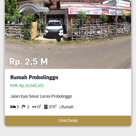
Rp. 2,5 M
Rumah Probolinggo
KPR: Rp.10,540,101
Jalan Kyai Sekar Leces Probolinggo
2
2
5
2
0
375
| Rumah
Lihat Detail