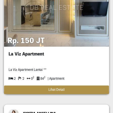
Rp. 150 JT
La Viz Apartment
La Viz Apartment Lantai **
2
2
2
2
0
84
| Apartment
Lihat Detail