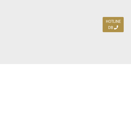
HOTLINE
DB
Jl. Dharmahusada Indah Timur 15 / Blok V 305,
Surabaya 60115
Ph. (031) 5954103