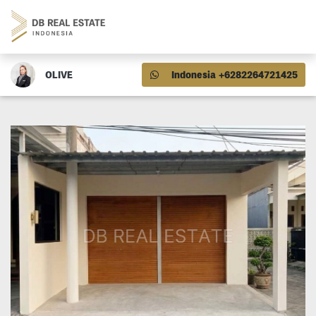
OLIVE
Indonesia +6282264721425