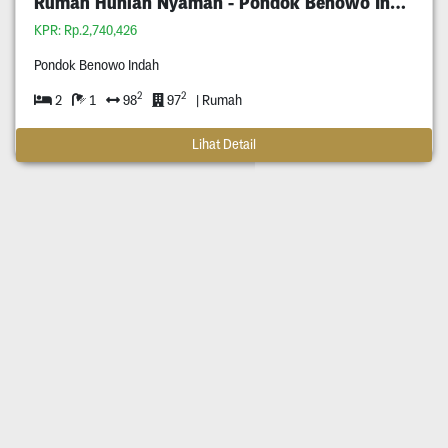
Rumah Hunian Nyaman - Pondok Benowo Indah
KPR: Rp.2,740,426
Pondok Benowo Indah
2
2
2
1
98
97
| Rumah
Lihat Detail