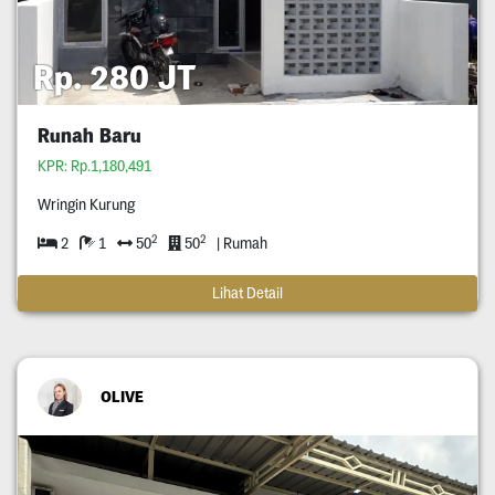
Rp. 280 JT
Runah Baru
KPR: Rp.1,180,491
Wringin Kurung
2
2
2
1
50
50
| Rumah
Lihat Detail
OLIVE