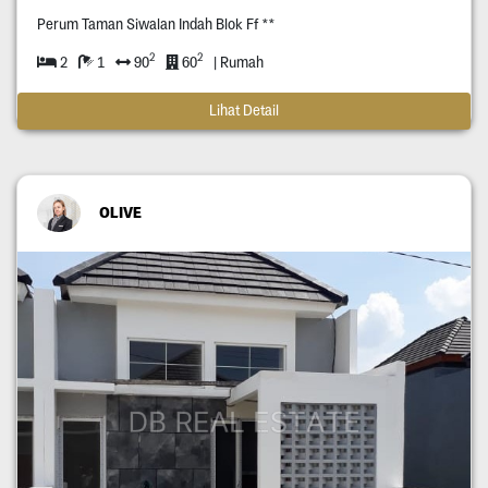
Perum Taman Siwalan Indah Blok Ff **
2
2
2
1
90
60
| Rumah
Lihat Detail
OLIVE