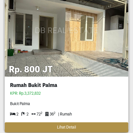
Rp. 800 JT
Rumah Bukit Palma
KPR: Rp.3,372,832
Bukit Palma
2
2
2
2
72
36
| Rumah
Lihat Detail