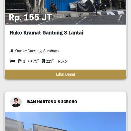
Rp. 155 JT
Ruko Kramat Gantung 3 Lantai
Jl. Kramat Gantung, Surabaya
2
2
1
75
225
| Ruko
Lihat Detail
IVAN HARTONO NUGROHO