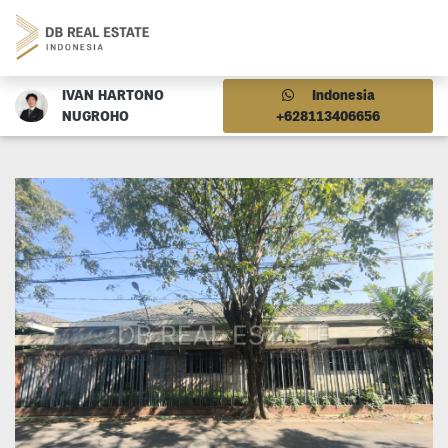
IVAN HARTONO
Indonesia
NUGROHO
+628113406656