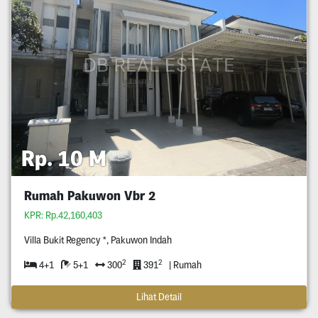
Rp. 10 M
Rumah Pakuwon Vbr 2
KPR: Rp.42,160,403
Villa Bukit Regency *, Pakuwon Indah
2
2
4+1
5+1
300
391
| Rumah
Lihat Detail