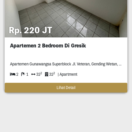
Rp. 220 JT
Apartemen 2 Bedroom Di Gresik
Apartemen Gunawangsa Superblock Jl. Veteran, Gending Wetan, Singosari Kec. Kebomas, Gresik
2
2
2
1
32
32
| Apartment
Lihat Detail