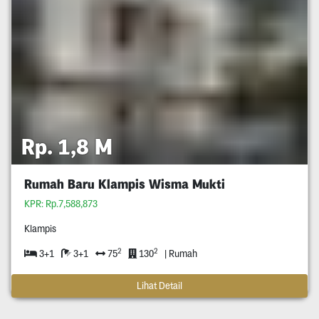
Rp. 1,8 M
Rumah Baru Klampis Wisma Mukti
KPR: Rp.7,588,873
Klampis
2
2
3+1
3+1
75
130
| Rumah
Lihat Detail