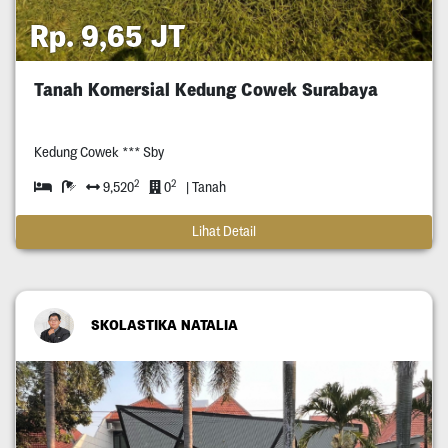
Rp. 9,65 JT
Tanah Komersial Kedung Cowek Surabaya
Kedung Cowek *** Sby
2
2
9,520
0
| Tanah
Lihat Detail
SKOLASTIKA NATALIA