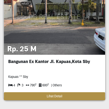
Rp. 25 M
Bangunan Ex Kantor Jl. Kapuas,Kota Sby
Kapuas ** Sby
2
2
4
3
790
600
| Others
Lihat Detail