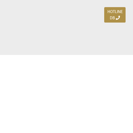
HOTLINE
DB
Jl. Dharmahusada Indah Timur 15 / Blok V 305,
Surabaya 60115
Ph. (031) 5954103
Ph. 085 111 3 9595 0