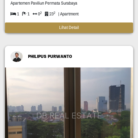
Apartemen Paviliun Permata Surabaya
2
2
1
1
0
23
| Apartment
Lihat Detail
PHILIPUS PURWANTO