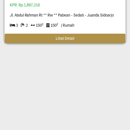
KPR: Rp.1,897,218
Jl. Abdul Rahman Rt ** Rw ** Pabean - Sedati - Juanda Sidoarjo
2
2
3
2
150
150
| Rumah
Lihat Detail