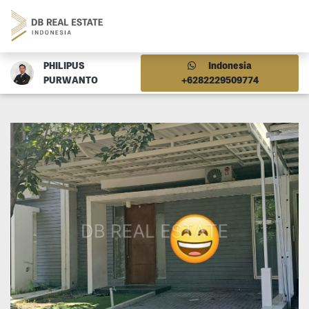
PHILIPUS
Indonesia
PURWANTO
+6282229509774