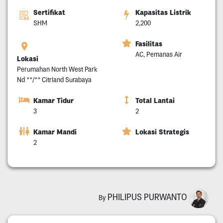
Sertifikat
Kapasitas Listrik
SHM
2,200
Fasilitas
AC, Pemanas Air
Lokasi
Perumahan North West Park
Nd **/** Citrland Surabaya
Kamar Tidur
Total Lantai
3
2
Kamar Mandi
Lokasi Strategis
2
PHILIPUS PURWANTO
By