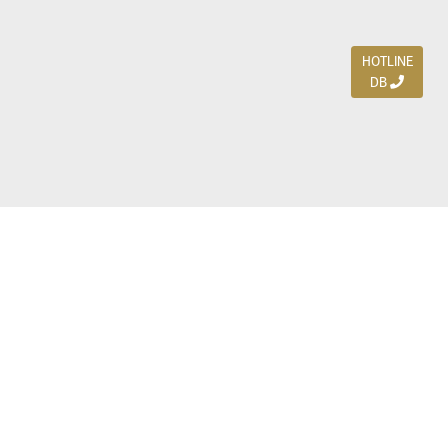
HOTLINE
DB
Jl. Dharmahusada Indah Timur 15 / Blok V 305,
Surabaya 60115
Ph. (031) 5954103
Ph. 085 111 3 9595 0