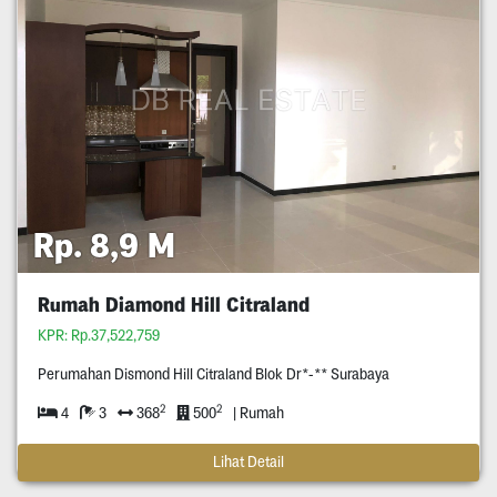
Rp. 8,9 M
Rumah Diamond Hill Citraland
KPR: Rp.37,522,759
Perumahan Dismond Hill Citraland Blok Dr*-** Surabaya
2
2
4
3
368
500
| Rumah
Lihat Detail