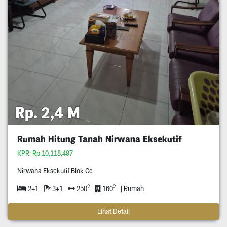
Rp. 2,4 M
Rumah Hitung Tanah Nirwana Eksekutif
KPR: Rp.10,118,497
Nirwana Eksekutif Blok Cc
2
2
2+1
3+1
250
160
| Rumah
Lihat Detail