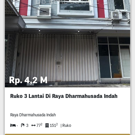
Rp. 4,2 M
Ruko 3 Lantai Di Raya Dharmahusada Indah
Raya Dharmahusada Indah
2
2
-
3
77
151
| Ruko