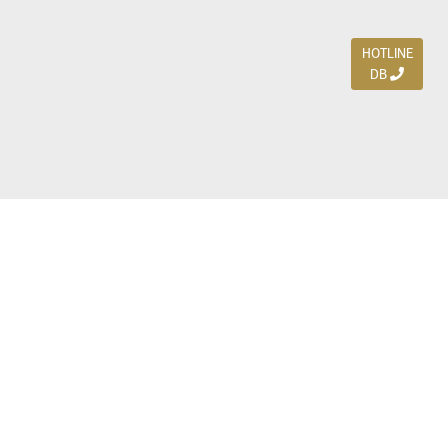
HOTLINE
DB
Jl. Dharmahusada Indah Timur 15 / Blok V 305,
Surabaya 60115
Ph. (031) 5954103
Ph. 085 111 3 9595 0