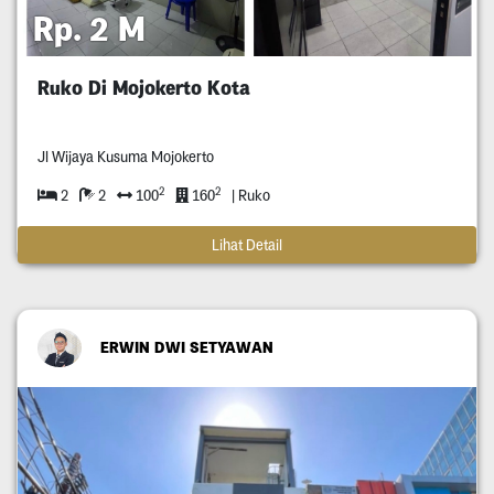
Rp. 2 M
Ruko Di Mojokerto Kota
Jl Wijaya Kusuma Mojokerto
2
2
2
2
100
160
| Ruko
Lihat Detail
ERWIN DWI SETYAWAN