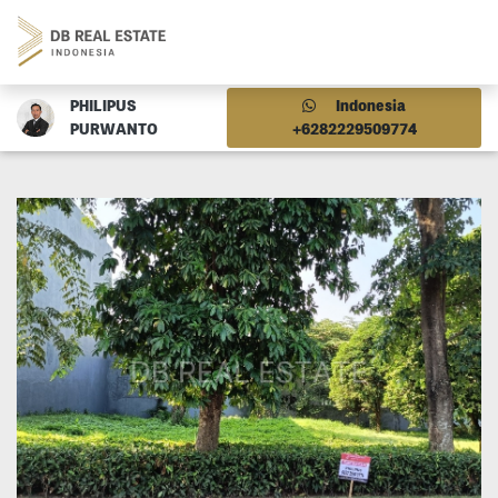
PHILIPUS
Indonesia
PURWANTO
+6282229509774