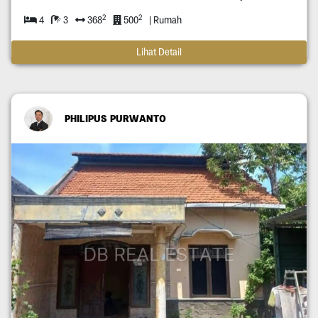
2
2
4
3
368
500
| Rumah
Lihat Detail
PHILIPUS PURWANTO