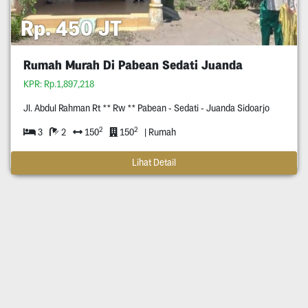
Rp. 450 JT
Rumah Murah Di Pabean Sedati Juanda
KPR: Rp.1,897,218
Jl. Abdul Rahman Rt ** Rw ** Pabean - Sedati - Juanda Sidoarjo
2
2
3
2
150
150
| Rumah
Lihat Detail