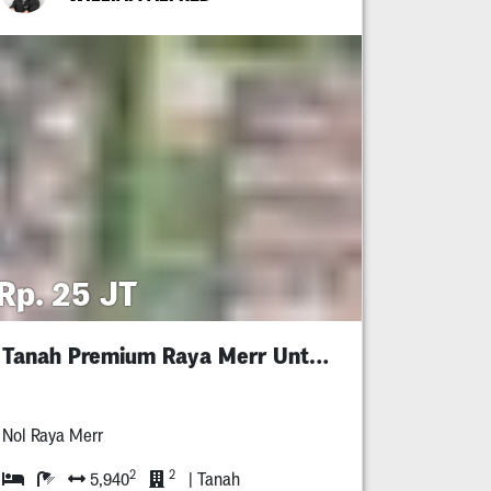
Rp. 25 JT
Tanah Premium Raya Merr Untuk Komersial
Nol Raya Merr
2
2
5,940
| Tanah