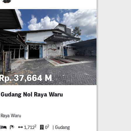
Rp. 37,664 M
Gudang Nol Raya Waru
Raya Waru
2
2
1,712
0
| Gudang