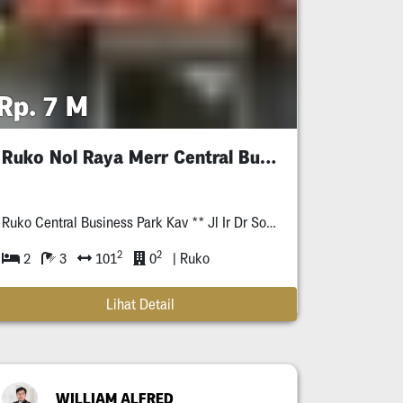
Rp. 7 M
Ruko Nol Raya Merr Central Business Park
Ruko Central Business Park Kav ** Jl Ir Dr Soekarno / Merr Ii C Surabaya *****
2
2
2
3
101
0
| Ruko
Lihat Detail
WILLIAM ALFRED