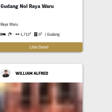
Gudang Nol Raya Waru
Raya Waru
2
2
1,712
0
| Gudang
Lihat Detail
WILLIAM ALFRED