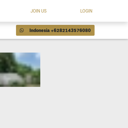
JOIN US
LOGIN
Indonesia +6282143576080