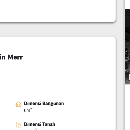
in Merr
Dimensi Bangunan
2
0m
Dimensi Tanah
2