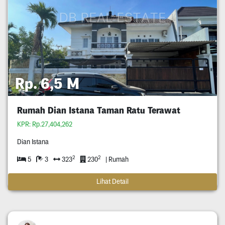
Rp. 6,5 M
Rumah Dian Istana Taman Ratu Terawat
KPR: Rp.27,404,262
Dian Istana
2
2
5
3
323
230
| Rumah
Lihat Detail