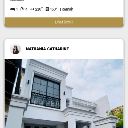
2
2
4
4
210
450
| Rumah
Lihat Detail
NATHANIA CATHARINE