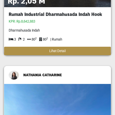
Rp. 2,05 M
Rumah Industrial Dharmahusada Indah Hook
KPR: Rp.8,642,883
Dharmahusada Indah
2
2
3
2
80
80
| Rumah
Lihat Detail
NATHANIA CATHARINE