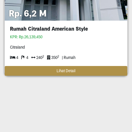
Rp. 6,2 M
Rumah Citraland American Style
KPR: Rp.26,139,450
Citraland
2
2
4
4
240
350
| Rumah
Lihat Detail