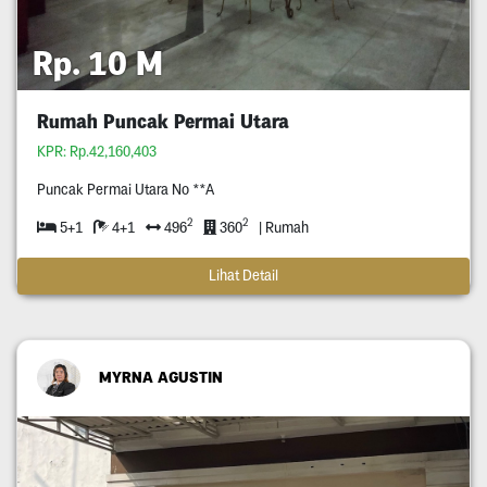
Rp. 10 M
Rumah Puncak Permai Utara
KPR: Rp.42,160,403
Puncak Permai Utara No **A
2
2
5+1
4+1
496
360
| Rumah
Lihat Detail
MYRNA AGUSTIN