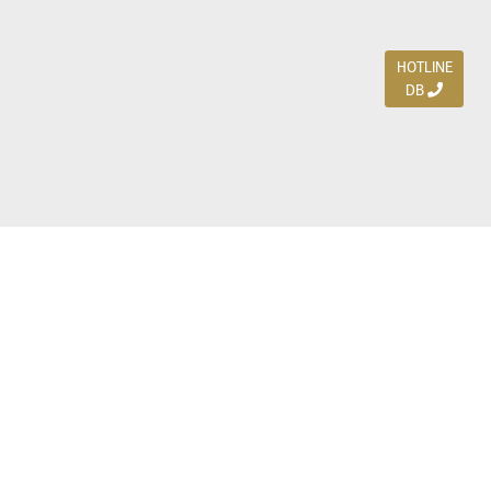
HOTLINE
DB
Jl. Dharmahusada Indah Timur 15 / Blok V 305,
Surabaya 60115
Ph. (031) 5954103
Ph. 085 111 3 9595 0