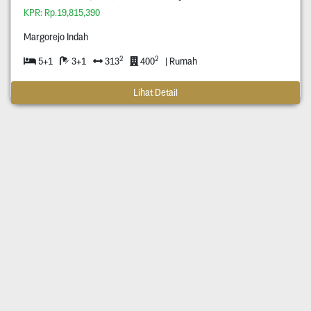
KPR: Rp.19,815,390
Margorejo Indah
2
2
5+1
3+1
313
400
| Rumah
Lihat Detail