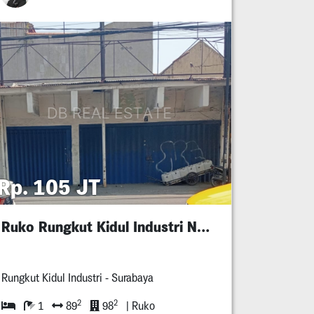
Rp. 105 JT
Ruko Rungkut Kidul Industri Nol Jalan Raya
Rungkut Kidul Industri - Surabaya
2
2
1
89
98
| Ruko