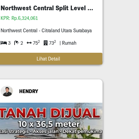
Northwest Central Split Level Full Furnished
KPR: Rp.6,324,061
Northwest Central - Citraland Utara Surabaya
2
2
3
2
75
73
| Rumah
Lihat Detail
HENDRY