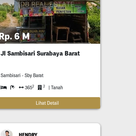
Rp. 6 M
Jl Sambisari Surabaya Barat
Sambisari - Sby Barat
2
2
365
| Tanah
Lihat Detail
HENDRY