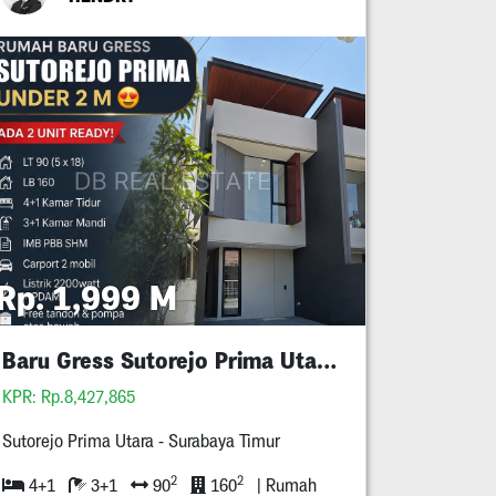
Rp. 1,999 M
Baru Gress Sutorejo Prima Utara Surabaya
KPR: Rp.8,427,865
Sutorejo Prima Utara - Surabaya Timur
2
2
4+1
3+1
90
160
| Rumah