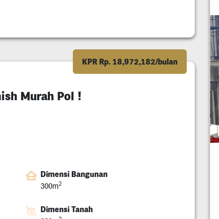
KPR Rp. 18,972,182/bulan
ish Murah Pol !
Dimensi Bangunan
2
300m
Dimensi Tanah
2