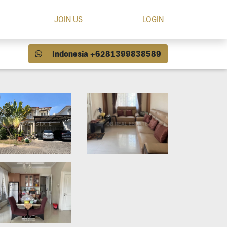
JOIN US
LOGIN
Indonesia +6281399838589