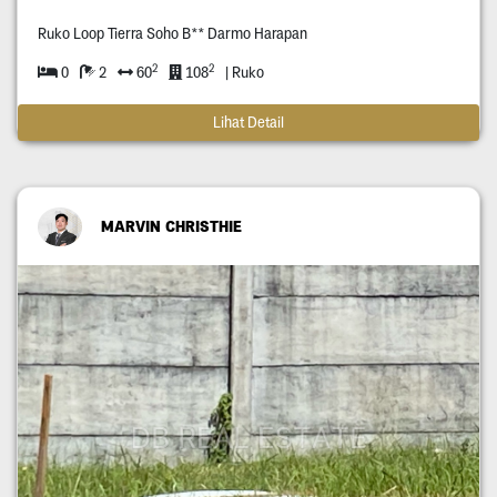
Ruko Loop Tierra Soho B** Darmo Harapan
2
2
0
2
60
108
| Ruko
Lihat Detail
MARVIN CHRISTHIE