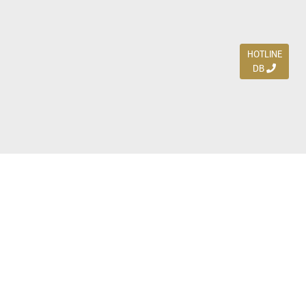
HOTLINE
DB
Jl. Dharmahusada Indah Timur 15 / Blok V 305,
Surabaya 60115
Ph. (031) 5954103