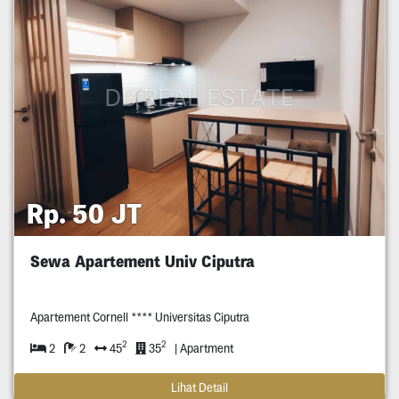
Rp. 50 JT
Sewa Apartement Univ Ciputra
Apartement Cornell **** Universitas Ciputra
2
2
2
2
45
35
| Apartment
Lihat Detail