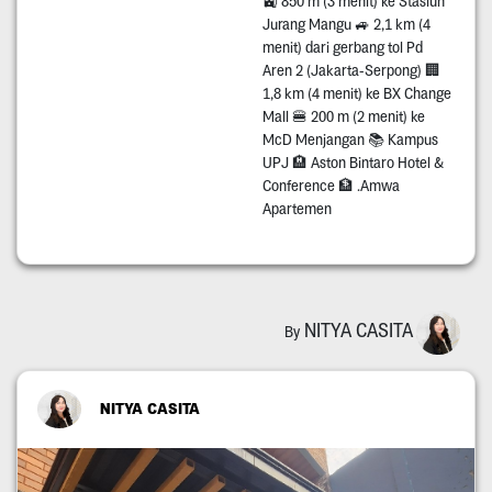
🚉 850 m (3 menit) ke Stasiun
Jurang Mangu 🚙 2,1 km (4
menit) dari gerbang tol Pd
Aren 2 (Jakarta-Serpong) 🏢
1,8 km (4 menit) ke BX Change
Mall 🍔 200 m (2 menit) ke
McD Menjangan 📚 Kampus
UPJ 🏨 Aston Bintaro Hotel &
Conference 🏦 .Amwa
Apartemen
NITYA CASITA
By
NITYA CASITA