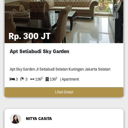
Rp. 300 JT
Apt Setiabudi Sky Garden
Apt Sky Garden Jl Setiabudi Selatan Kuningan Jakarta Selatan
2
2
3
3
136
136
| Apartment
Lihat Detail
NITYA CASITA