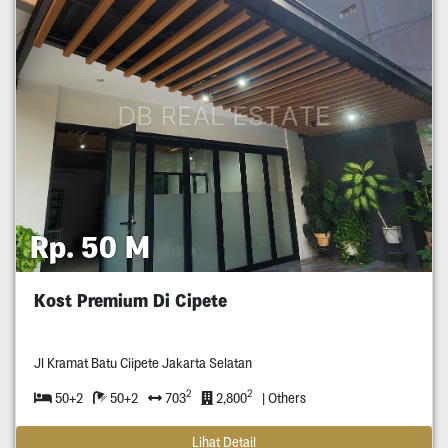
Rp. 50 M
Kost Premium Di Cipete
Jl Kramat Batu Ciipete Jakarta Selatan
2
2
50+2
50+2
703
2,800
| Others
Lihat Detail