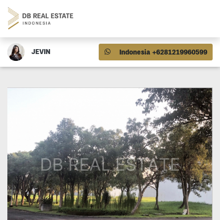
JEVIN
Indonesia +6281219960599