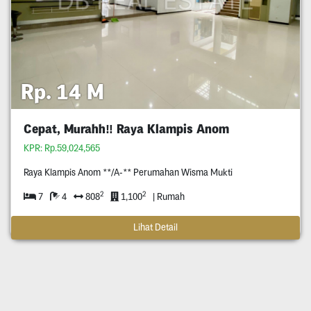
Rp. 14 M
Cepat, Murahh‼️ Raya Klampis Anom
KPR: Rp.59,024,565
Raya Klampis Anom **/A-** Perumahan Wisma Mukti
2
2
7
4
808
1,100
| Rumah
Lihat Detail