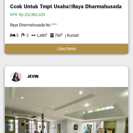
Ccok Untuk Tmpt Usaha‼️Raya Dharmahusada
KPR: Rp.252,962,420
Raya Dharmahusada No ***
2
2
5
3
1,480
700
| Rumah
Lihat Detail
JEVIN