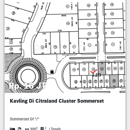
Rp. 16 JT
Kavling Di Citraland Cluster Sommerset
Sommerset Gf */*
2
2
300
| Tanah