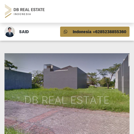
SAID
Indonesia +6285238855360