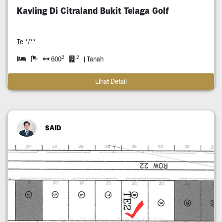
Kavling Di Citraland Bukit Telaga Golf
Te */**
2
2
600
| Tanah
Lihat Detail
SAID