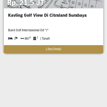
Rp. 21,5 JT
Kavling Golf View Di Citraland Surabaya
Bukit Golf Internasional Gd */*
2
2
867
| Tanah
Lihat Detail