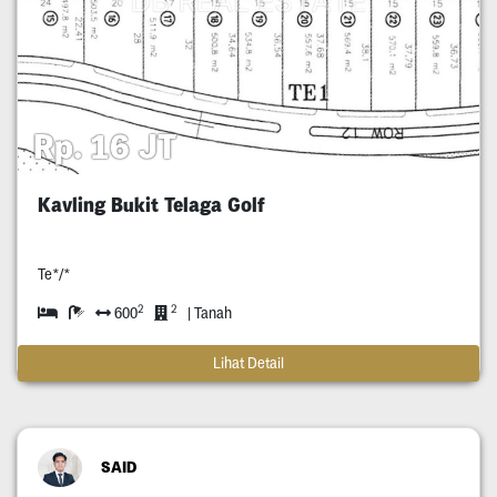
Rp. 16 JT
Kavling Bukit Telaga Golf
Te*/*
2
2
600
| Tanah
Lihat Detail
SAID