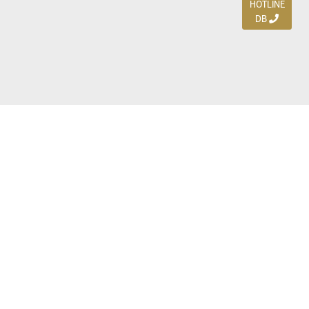
HOTLINE
DB
Jl. Dharmahusada Indah Timur 15 / Blok V 305,
Surabaya 60115
Ph. (031) 5954103
Ph. 085 111 3 9595 0
Royal Residence BS 07 / 23-25, Surabaya 60222