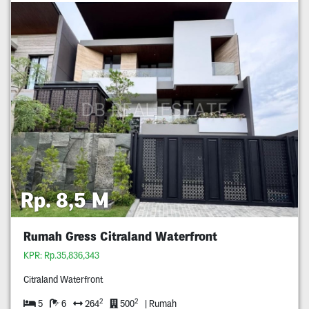
Rp. 8,5 M
Rumah Gress Citraland Waterfront
KPR: Rp.35,836,343
Citraland Waterfront
2
2
5
6
264
500
| Rumah