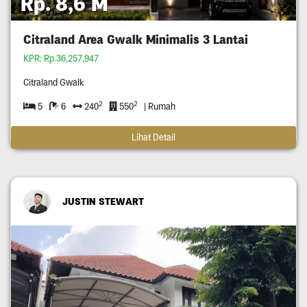
Rp. 8,6 M
Citraland Area Gwalk Minimalis 3 Lantai
KPR: Rp.36,257,947
Citraland Gwalk
2
2
5
6
240
550
| Rumah
Lihat Detail
JUSTIN STEWART