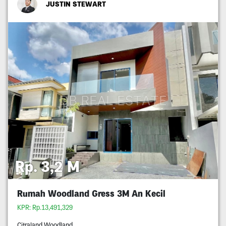
JUSTIN STEWART
Rp. 3,2 M
Rumah Woodland Gress 3M An Kecil
KPR: Rp.13,491,329
Citraland Woodland