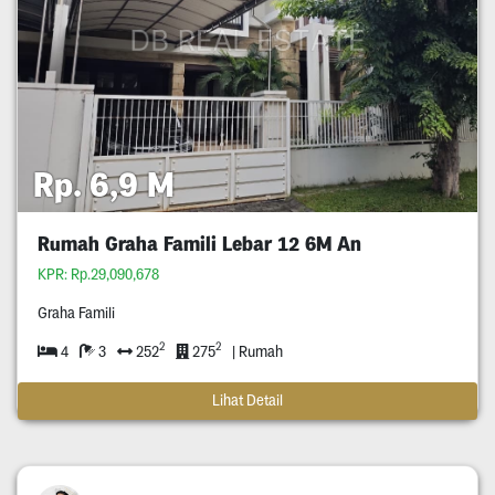
Rp. 6,9 M
Rumah Graha Famili Lebar 12 6M An
KPR: Rp.29,090,678
Graha Famili
2
2
4
3
252
275
| Rumah
Lihat Detail