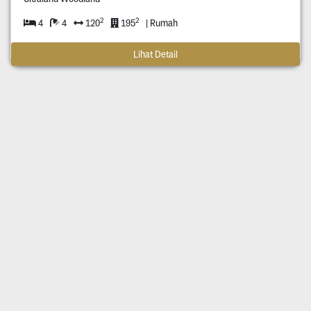
2
2
4
4
120
195
| Rumah
Lihat Detail