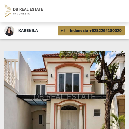
KARENILA
Indonesia +6282264180020