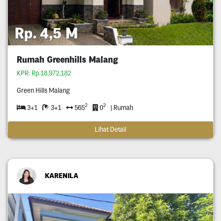
Rp. 4,5 M
Rumah Greenhills Malang
KPR: Rp.18,972,182
Green Hills Malang
2
2
3+1
3+1
565
0
| Rumah
Lihat Detail
KARENILA