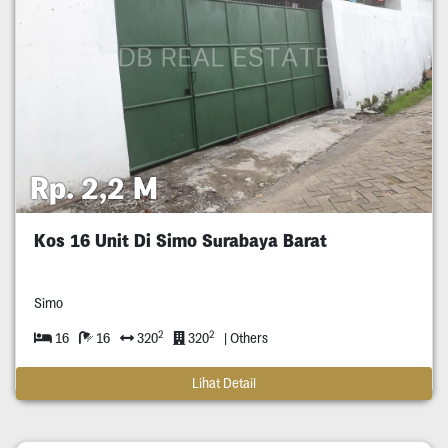
Rp. 2,2 M
Kos 16 Unit Di Simo Surabaya Barat
Simo
2
2
16
16
320
320
| Others
Lihat Detail