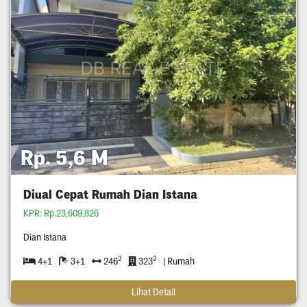
Rp. 5,6 M
Diual Cepat Rumah Dian Istana
KPR: Rp.23,609,826
Dian Istana
2
2
4+1
3+1
246
323
| Rumah
Lihat Detail