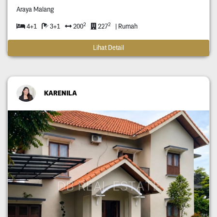
Araya Malang
2
2
4+1
3+1
200
227
| Rumah
Lihat Detail
KARENILA