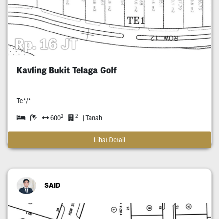
Rp. 16 JT
Kavling Bukit Telaga Golf
Te*/*
2
2
600
| Tanah
Lihat Detail
SAID