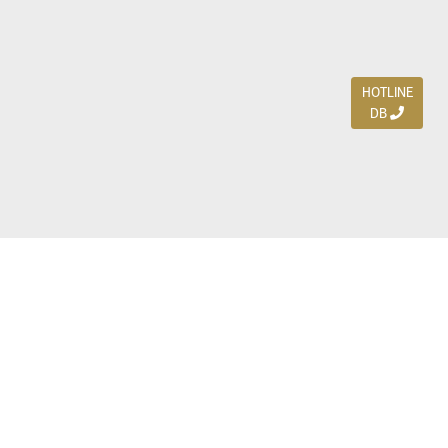
HOTLINE
DB
Jl. Dharmahusada Indah Timur 15 / Blok V 305,
Surabaya 60115