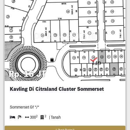
Rp. 16 JT
Kavling Di Citraland Cluster Sommerset
Sommerset Gf */*
2
2
300
| Tanah