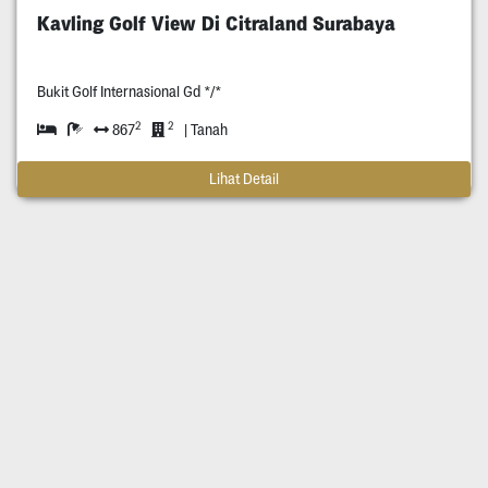
Kavling Golf View Di Citraland Surabaya
Bukit Golf Internasional Gd */*
2
2
867
| Tanah
Lihat Detail