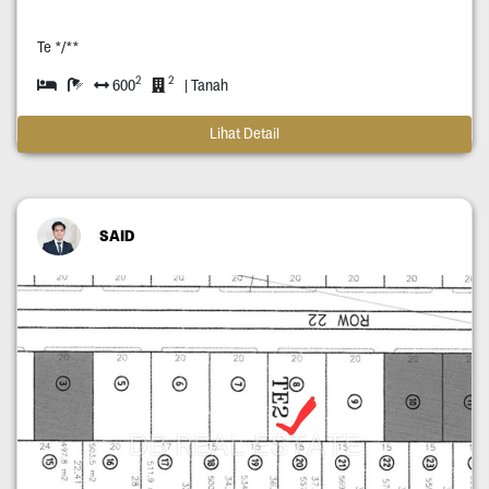
Te */**
2
2
600
| Tanah
Lihat Detail
SAID