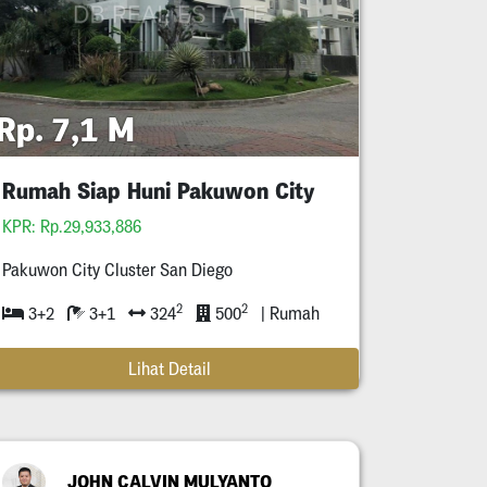
Rp. 7,1 M
Rumah Siap Huni Pakuwon City
KPR: Rp.29,933,886
Pakuwon City Cluster San Diego
2
2
3+2
3+1
324
500
| Rumah
Lihat Detail
JOHN CALVIN MULYANTO