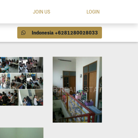
JOIN US
LOGIN
Indonesia +6281280028033