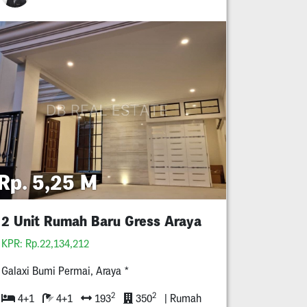
Rp. 5,25 M
2 Unit Rumah Baru Gress Araya
KPR: Rp.22,134,212
Galaxi Bumi Permai, Araya *
2
2
4+1
4+1
193
350
| Rumah