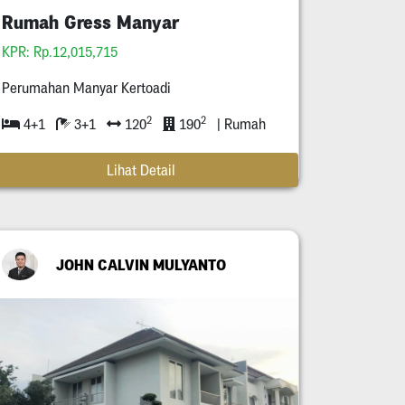
Rumah Gress Manyar
KPR: Rp.12,015,715
Perumahan Manyar Kertoadi
2
2
4+1
3+1
120
190
| Rumah
Lihat Detail
JOHN CALVIN MULYANTO