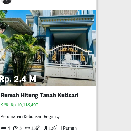
Rp. 2,4 M
Rumah Hitung Tanah Kutisari
KPR: Rp.10,118,497
Perumahan Kebonsari Regency
2
2
4
3
136
136
| Rumah