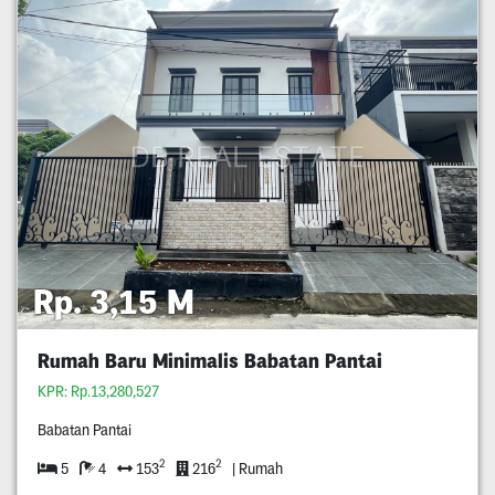
Rp. 3,15 M
Rumah Baru Minimalis Babatan Pantai
KPR: Rp.13,280,527
Babatan Pantai
2
2
5
4
153
216
| Rumah