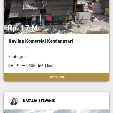
Rp. 17 M
Kavling Komersial Kendangsari
Kendangsari
2
2
1,000
| Tanah
Lihat Detail
NATALIA STEVANIE