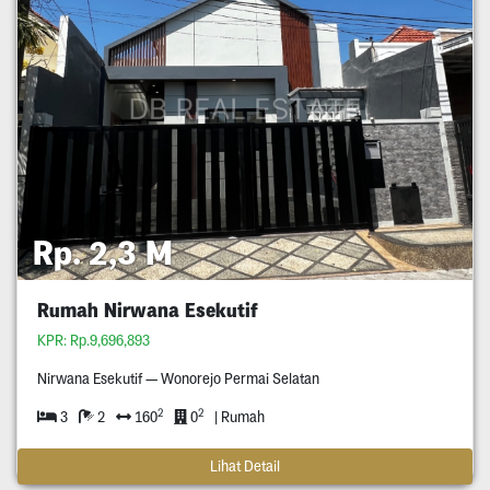
Rp. 2,3 M
Rumah Nirwana Esekutif
KPR: Rp.9,696,893
Nirwana Esekutif — Wonorejo Permai Selatan
2
2
3
2
160
0
| Rumah
Lihat Detail