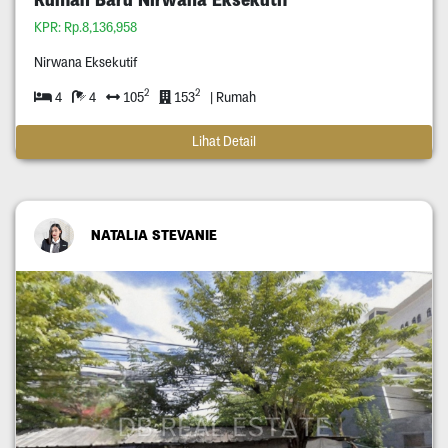
KPR: Rp.8,136,958
Nirwana Eksekutif
2
2
4
4
105
153
| Rumah
Lihat Detail
NATALIA STEVANIE