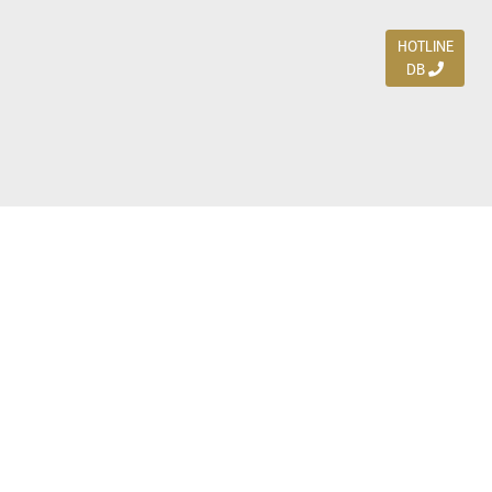
HOTLINE
DB
Jl. Dharmahusada Indah Timur 15 / Blok V 305,
Surabaya 60115
Ph. (031) 5954103
Ph. 085 111 3 9595 0