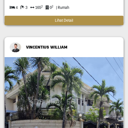
2
2
4
3
165
0
| Rumah
Lihat Detail
VINCENTIUS WILLIAM