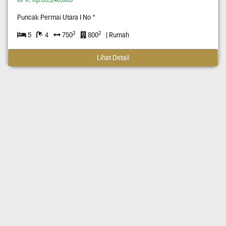
Puncak Permai Utara I No *
2
2
5
4
750
800
| Rumah
Lihat Detail