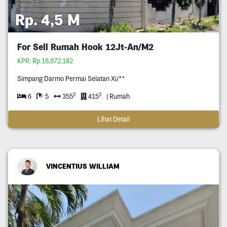
Rp. 4,5 M
For Sell Rumah Hook 12Jt-An/M2
KPR: Rp.18,972,182
Simpang Darmo Permai Selatan Xi/**
2
2
6
5
355
415
| Rumah
Lihat Detail
VINCENTIUS WILLIAM