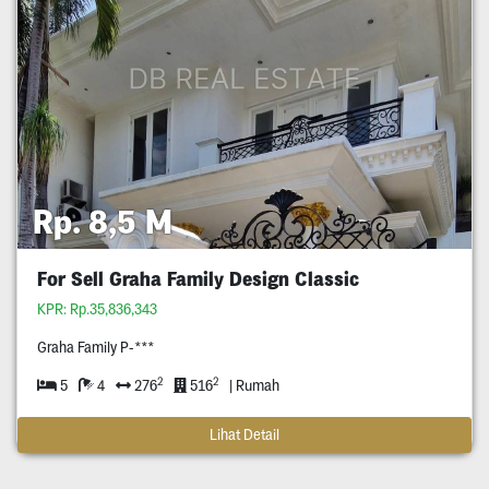
Rp. 8,5 M
For Sell Graha Family Design Classic
KPR: Rp.35,836,343
Graha Family P-***
2
2
5
4
276
516
| Rumah
Lihat Detail