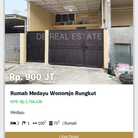
Rp. 900 JT
Rumah Medayu Wonorejo Rungkut
KPR: Rp.3,794,436
Medayu
2
2
2
1
100
75
| Rumah
Lihat Detail