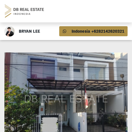
BRYAN LEE
Indonesia +6282142620321