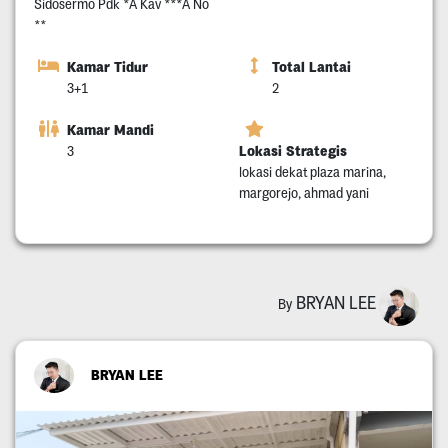
Sidosermo Pdk *A Kav ***A No
**
Kamar Tidur
Total Lantai
3+1
2
Kamar Mandi
Lokasi Strategis
3
lokasi dekat plaza marina,
margorejo, ahmad yani
BRYAN LEE
By
BRYAN LEE