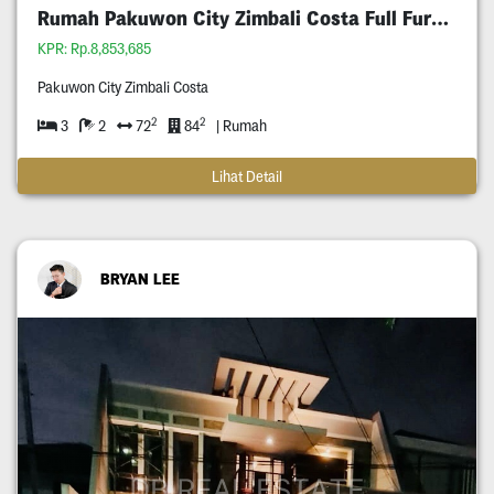
Rumah Pakuwon City Zimbali Costa Full Furnished
KPR: Rp.8,853,685
Pakuwon City Zimbali Costa
2
2
3
2
72
84
| Rumah
Lihat Detail
BRYAN LEE