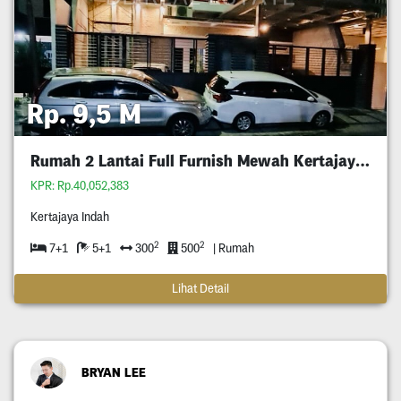
Rp. 9,5 M
Rumah 2 Lantai Full Furnish Mewah Kertajaya Indah
KPR: Rp.40,052,383
Kertajaya Indah
2
2
7+1
5+1
300
500
| Rumah
Lihat Detail
BRYAN LEE