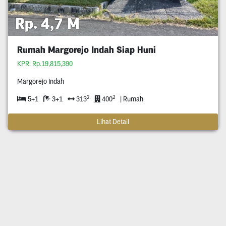
Rp. 4,7 M
Rumah Margorejo Indah Siap Huni
KPR: Rp.19,815,390
Margorejo Indah
2
2
5+1
3+1
313
400
| Rumah
Lihat Detail