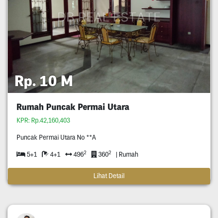
Rp. 10 M
Rumah Puncak Permai Utara
KPR: Rp.42,160,403
Puncak Permai Utara No **A
2
2
5+1
4+1
496
360
| Rumah
Lihat Detail