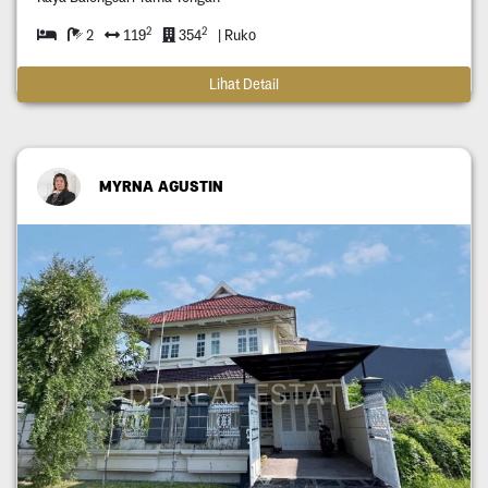
2
2
2
119
354
| Ruko
Lihat Detail
MYRNA AGUSTIN