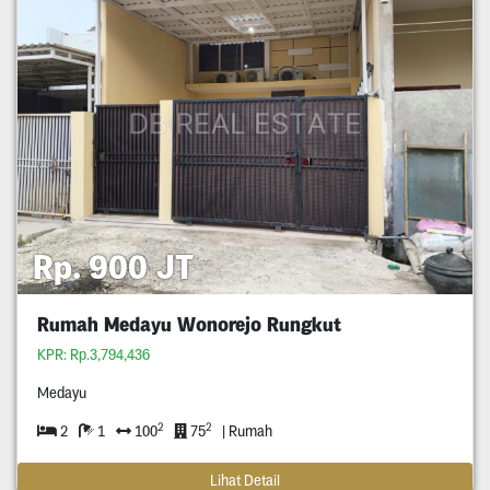
Rp. 900 JT
Rumah Medayu Wonorejo Rungkut
KPR: Rp.3,794,436
Medayu
2
2
2
1
100
75
| Rumah
Lihat Detail