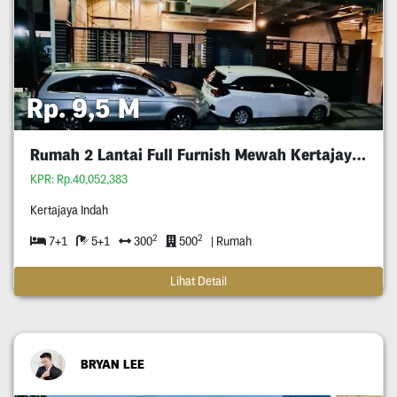
Rp. 9,5 M
Rumah 2 Lantai Full Furnish Mewah Kertajaya Indah
KPR: Rp.40,052,383
Kertajaya Indah
2
2
7+1
5+1
300
500
| Rumah
Lihat Detail
BRYAN LEE