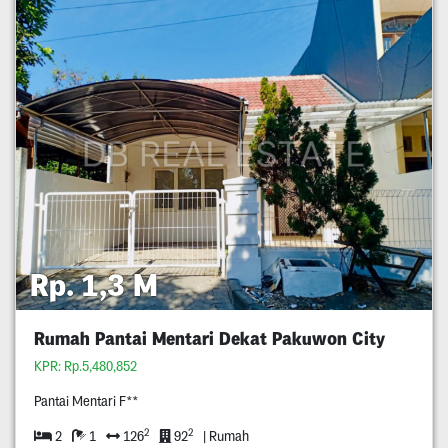
Rp. 1,3 M
Rumah Pantai Mentari Dekat Pakuwon City
KPR: Rp.5,480,852
Pantai Mentari F**
2
2
2
1
126
92
| Rumah