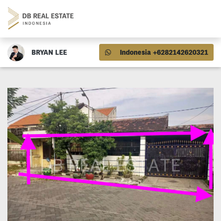
BRYAN LEE
Indonesia +6282142620321