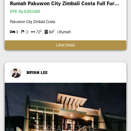
Rumah Pakuwon City Zimbali Costa Full Furnished
KPR: Rp.8,853,685
Pakuwon City Zimbali Costa
2
2
3
2
72
84
| Rumah
Lihat Detail
BRYAN LEE