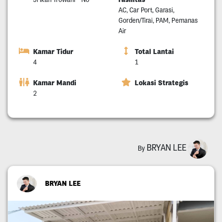
AC, Car Port, Garasi,
Gorden/Tirai, PAM, Pemanas
Air
Kamar Tidur
Total Lantai
4
1
Kamar Mandi
Lokasi Strategis
2
BRYAN LEE
By
BRYAN LEE