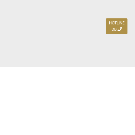
HOTLINE
DB
Jl. Dharmahusada Indah Timur 15 / Blok V 305,
Surabaya 60115
Ph. (031) 5954103