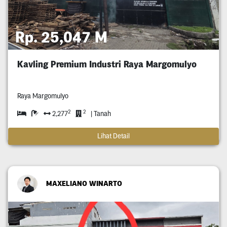
Rp. 25,047 M
Kavling Premium Industri Raya Margomulyo
Raya Margomulyo
2
2
2,277
| Tanah
Lihat Detail
MAXELIANO WINARTO