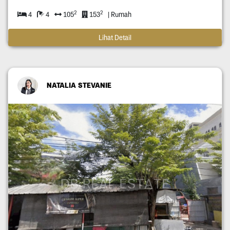
2
2
4
4
105
153
| Rumah
Lihat Detail
NATALIA STEVANIE