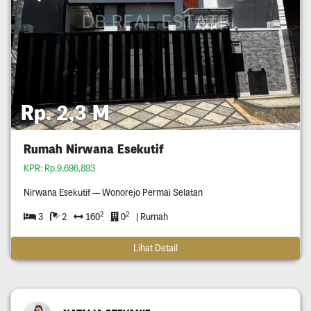
Rp. 2,3 M
Rumah Nirwana Esekutif
KPR: Rp.9,696,893
Nirwana Esekutif — Wonorejo Permai Selatan
2
2
3
2
160
0
| Rumah
Lihat Detail