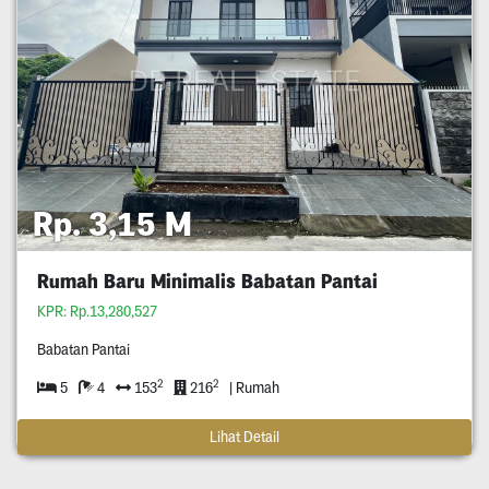
Rp. 3,15 M
Rumah Baru Minimalis Babatan Pantai
KPR: Rp.13,280,527
Babatan Pantai
2
2
5
4
153
216
| Rumah
Lihat Detail