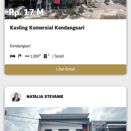
Rp. 17 M
Kavling Komersial Kendangsari
Kendangsari
2
2
1,000
| Tanah
Lihat Detail
NATALIA STEVANIE