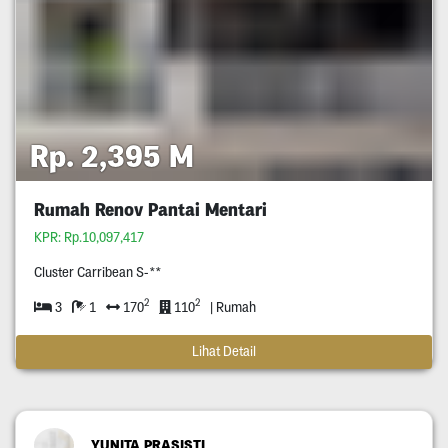
Rp. 2,395 M
Rumah Renov Pantai Mentari
KPR: Rp.10,097,417
Cluster Carribean S-**
2
2
3
1
170
110
| Rumah
Lihat Detail
YUNITA PRASISTI