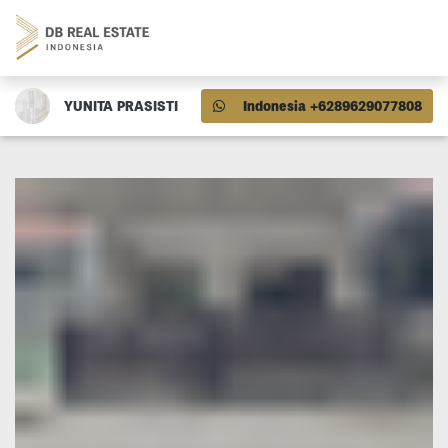
YUNITA PRASISTI
Indonesia +6289629077808