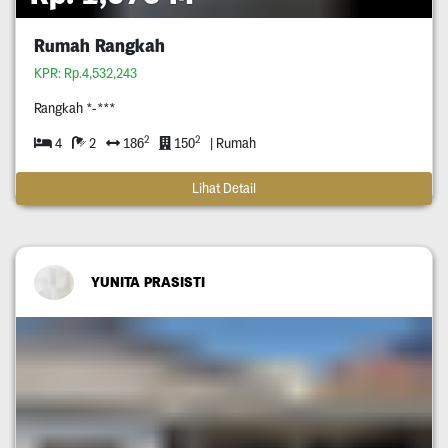
Rumah Rangkah
KPR: Rp.4,532,243
Rangkah *-***
2
2
4
2
186
150
| Rumah
Lihat Detail
YUNITA PRASISTI