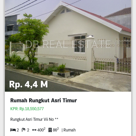
Rp. 4,4 M
Rumah Rungkut Asri Timur
KPR: Rp.18,550,577
Rungkut Asri Timur Vii No **
2
2
2
2
400
86
| Rumah