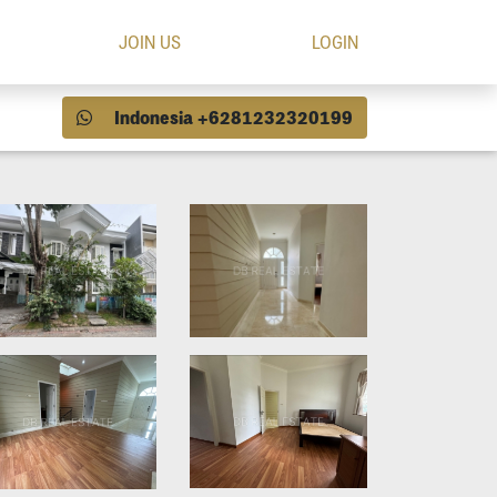
JOIN US
LOGIN
Indonesia +6281232320199