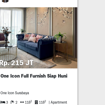
Rp. 215 JT
One Icon Full Furnish Siap Huni
One Icon Surabaya
2
2
3
2
118
118
| Apartment