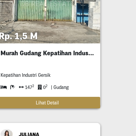
Rp. 1,5 M
Murah Gudang Kepatihan Industri Gersik
Kepatihan Industri Gersik
2
2
147
0
| Gudang
Lihat Detail
JULIANA