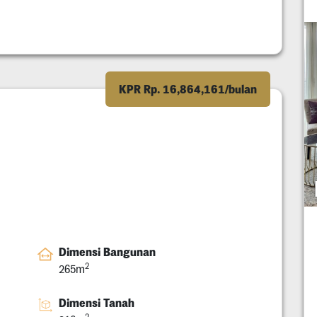
KPR Rp. 16,864,161/bulan
Dimensi Bangunan
2
265m
Dimensi Tanah
2