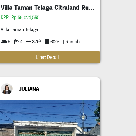
Villa Taman Telaga Citraland Rumah Mewah
KPR: Rp.59,024,565
Villa Taman Telaga
2
2
5
4
375
600
| Rumah
Lihat Detail
JULIANA