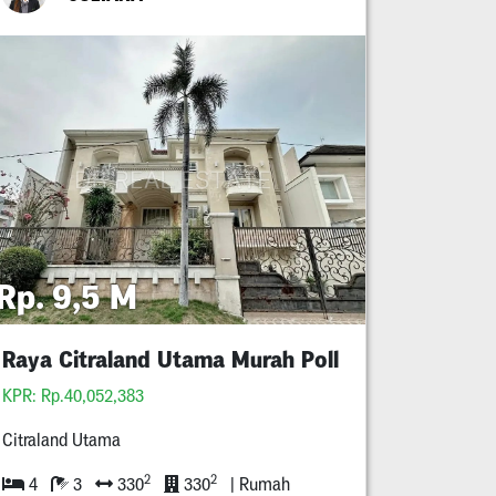
Rp. 9,5 M
Raya Citraland Utama Murah Poll
KPR: Rp.40,052,383
Citraland Utama
2
2
4
3
330
330
| Rumah