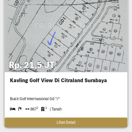
Rp. 21,5 JT
Kavling Golf View Di Citraland Surabaya
Bukit Golf Internasional Gd */*
2
2
867
| Tanah
Lihat Detail