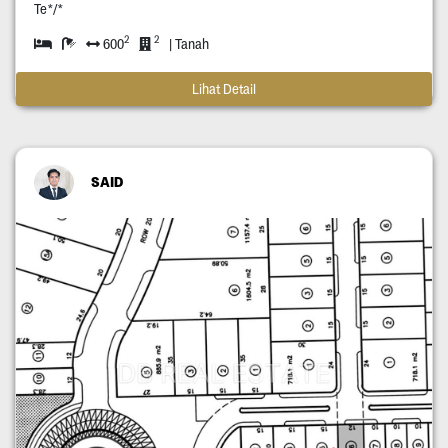
Te*/*
2
2
600
| Tanah
Lihat Detail
SAID