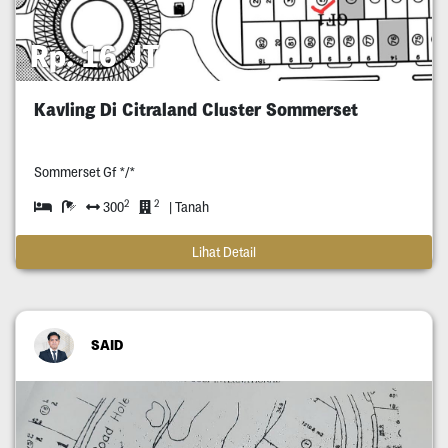
Rp. 16 JT
Kavling Di Citraland Cluster Sommerset
Sommerset Gf */*
2
2
300
| Tanah
Lihat Detail
SAID