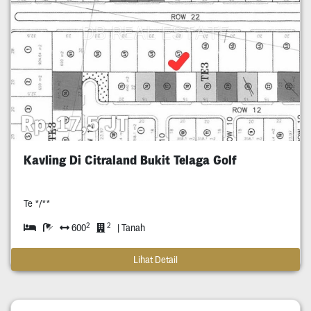
Rp. 17,5 JT
Kavling Di Citraland Bukit Telaga Golf
Te */**
2
2
600
| Tanah
Lihat Detail