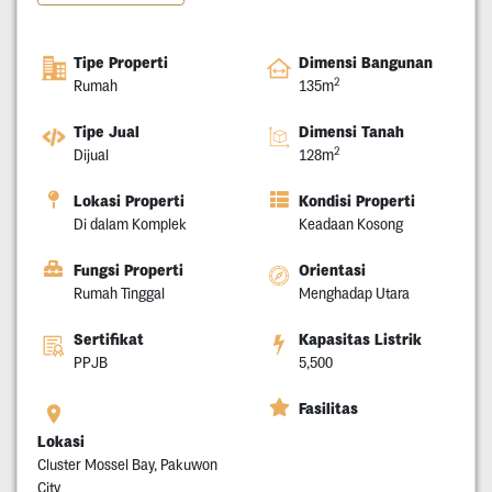
Tipe Properti
Dimensi Bangunan
2
Rumah
135m
Tipe Jual
Dimensi Tanah
2
Dijual
128m
Lokasi Properti
Kondisi Properti
Di dalam Komplek
Keadaan Kosong
Fungsi Properti
Orientasi
Rumah Tinggal
Menghadap Utara
Sertifikat
Kapasitas Listrik
PPJB
5,500
Fasilitas
Lokasi
Cluster Mossel Bay, Pakuwon
City