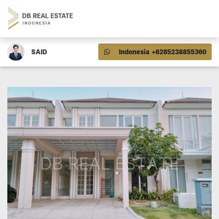
SAID
Indonesia +6285238855360