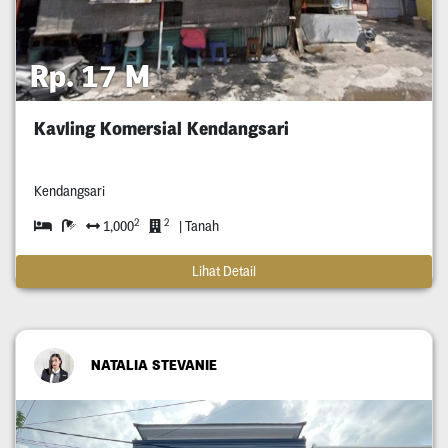
Rp. 17 M
Kavling Komersial Kendangsari
Kendangsari
2
2
1,000
| Tanah
Lihat Detail
NATALIA STEVANIE