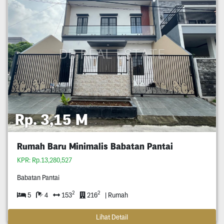
Rp. 3,15 M
Rumah Baru Minimalis Babatan Pantai
KPR: Rp.13,280,527
Babatan Pantai
2
2
5
4
153
216
| Rumah
Lihat Detail