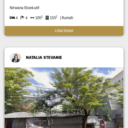
Nirwana Eksekutif
2
2
4
4
105
153
| Rumah
Lihat Detail
NATALIA STEVANIE