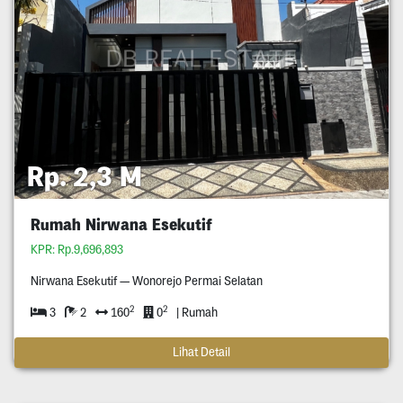
Rp. 2,3 M
Rumah Nirwana Esekutif
KPR: Rp.9,696,893
Nirwana Esekutif — Wonorejo Permai Selatan
2
2
3
2
160
0
| Rumah
Lihat Detail