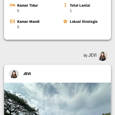
Kamar Tidur
Total Lantai
5
1
Kamar Mandi
Lokasi Strategis
5
JEVI
By
JEVI