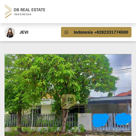
JEVI
Indonesia +6282331774500