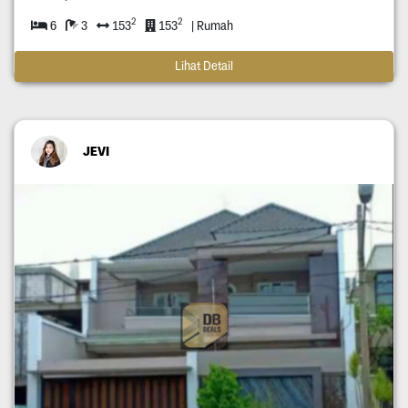
2
2
6
3
153
153
| Rumah
Lihat Detail
JEVI