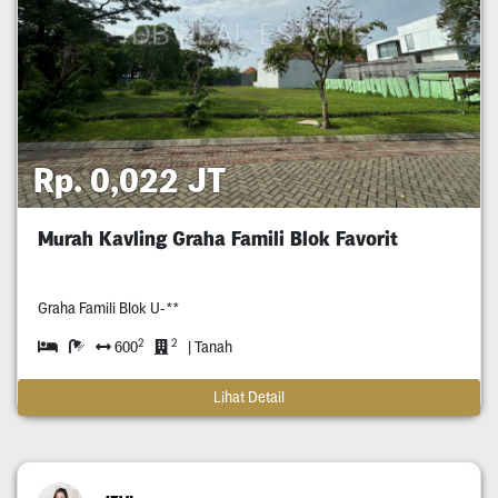
Rp. 0,022 JT
Murah Kavling Graha Famili Blok Favorit
Graha Famili Blok U-**
2
2
600
| Tanah
Lihat Detail