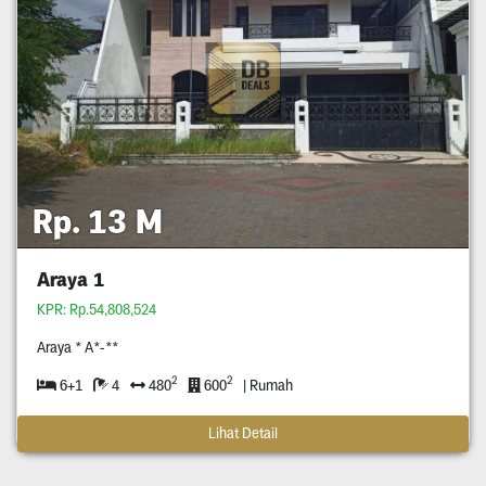
Rp. 13 M
Araya 1
KPR: Rp.54,808,524
Araya * A*-**
2
2
6+1
4
480
600
| Rumah
Lihat Detail