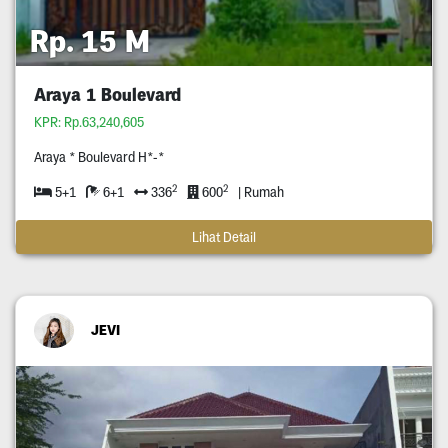
Rp. 15 M
Araya 1 Boulevard
KPR: Rp.63,240,605
Araya * Boulevard H*-*
2
2
5+1
6+1
336
600
| Rumah
Lihat Detail
JEVI