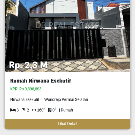
Rp. 2,3 M
Rumah Nirwana Esekutif
KPR: Rp.9,696,893
Nirwana Esekutif — Wonorejo Permai Selatan
2
2
3
2
160
0
| Rumah
Lihat Detail