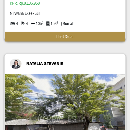
KPR: Rp.8,136,958
Nirwana Eksekutif
2
2
4
4
105
153
| Rumah
Lihat Detail
NATALIA STEVANIE