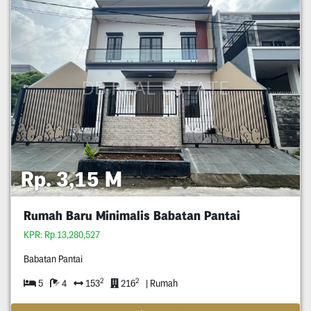
Rp. 3,15 M
Rumah Baru Minimalis Babatan Pantai
KPR: Rp.13,280,527
Babatan Pantai
2
2
5
4
153
216
| Rumah