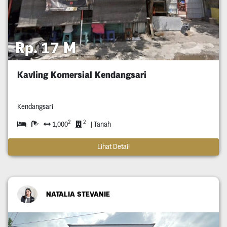
Rp. 17 M
Kavling Komersial Kendangsari
Kendangsari
2
2
1,000
| Tanah
Lihat Detail
NATALIA STEVANIE