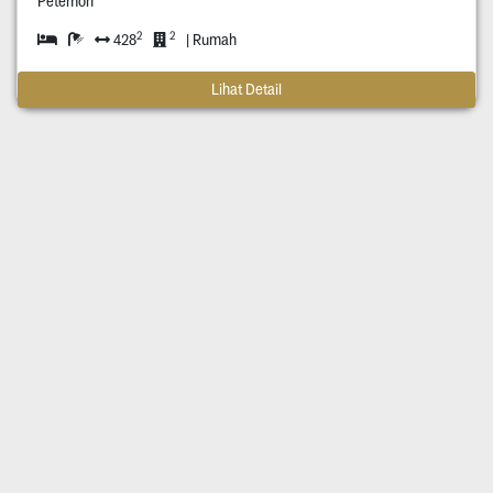
Petemon
2
2
428
| Rumah
Lihat Detail