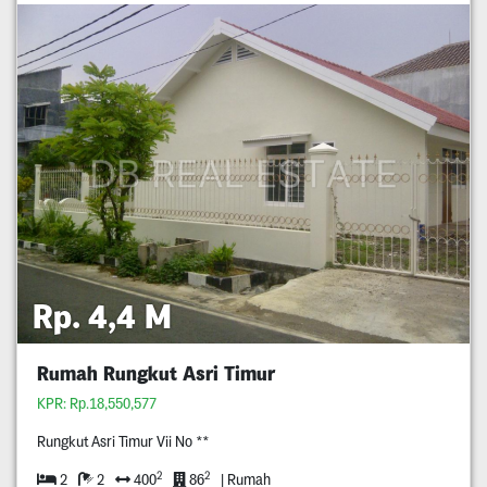
Rp. 4,4 M
Rumah Rungkut Asri Timur
KPR: Rp.18,550,577
Rungkut Asri Timur Vii No **
2
2
2
2
400
86
| Rumah