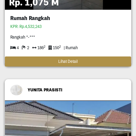
Rp. 1,075 M
Rumah Rangkah
KPR: Rp.4,532,243
Rangkah *-***
2
2
4
2
186
150
| Rumah
Lihat Detail
YUNITA PRASISTI