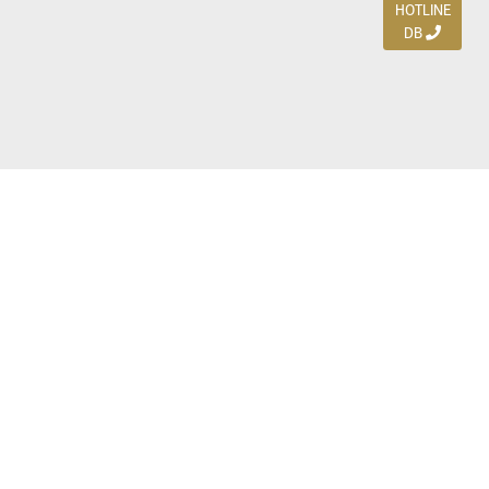
HOTLINE
DB
Jl. Dharmahusada Indah Timur 15 / Blok V 305,
Surabaya 60115
Ph. (031) 5954103
Ph. 085 111 3 9595 0
Royal Residence BS 07 / 23-25, Surabaya 60222