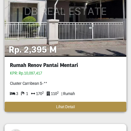
Rp. 2,395 M
Rumah Renov Pantai Mentari
KPR: Rp.10,097,417
Cluster Carribean S-**
2
2
3
1
170
110
| Rumah
Lihat Detail