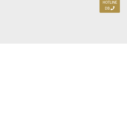
HOTLINE
DB
Jl. Dharmahusada Indah Timur 15 / Blok V 305,
Surabaya 60115
Ph. (031) 5954103
Ph. 085 111 3 9595 0
Royal Residence BS 07 / 23-25, Surabaya 60222