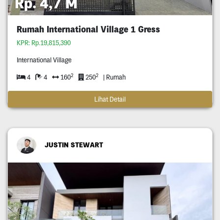
Rp. 4,7 M
Rumah International Village 1 Gress
KPR: Rp.19,815,390
International Village
2
2
4
4
160
250
| Rumah
Lihat Detail
JUSTIN STEWART