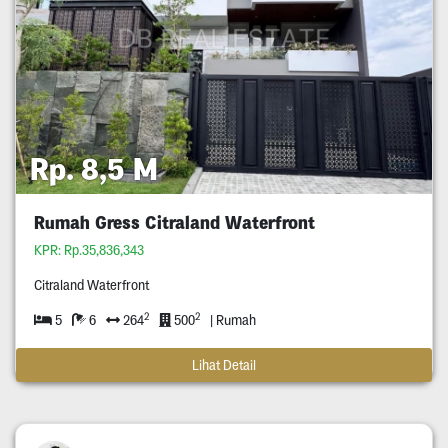
Rp. 8,5 M
Rumah Gress Citraland Waterfront
KPR: Rp.35,836,343
Citraland Waterfront
2
2
5
6
264
500
| Rumah
Lihat Detail