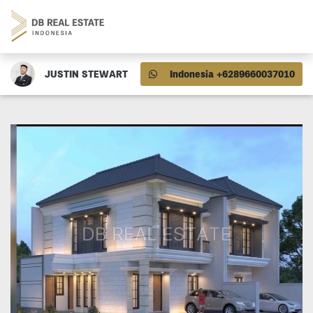
JUSTIN STEWART
Indonesia +6289660037010