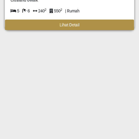
2
2
5
6
240
550
| Rumah
Lihat Detail