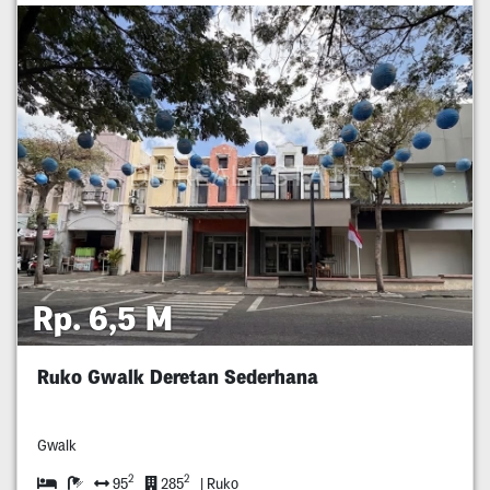
Rp. 6,5 M
Ruko Gwalk Deretan Sederhana
Gwalk
2
2
95
285
| Ruko