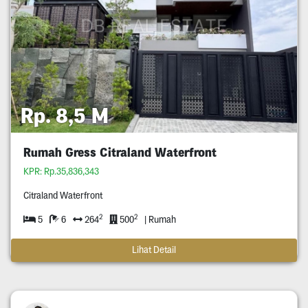
Rp. 8,5 M
Rumah Gress Citraland Waterfront
KPR: Rp.35,836,343
Citraland Waterfront
2
2
5
6
264
500
| Rumah
Lihat Detail