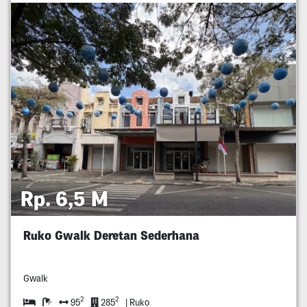
Rp. 6,5 M
Ruko Gwalk Deretan Sederhana
Gwalk
2
2
95
285
| Ruko