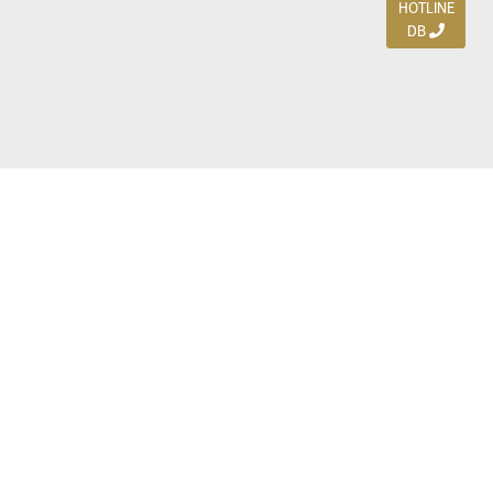
HOTLINE
DB
Jl. Dharmahusada Indah Timur 15 / Blok V 305,
Surabaya 60115
Ph. (031) 5954103
Ph. 085 111 3 9595 0
Royal Residence BS 07 / 23-25, Surabaya 60222