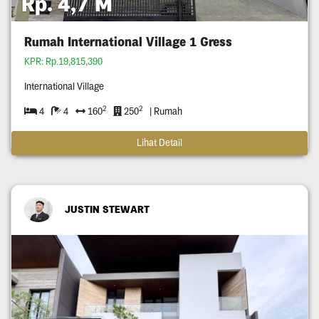
Rp. 4,7 M
Rumah International Village 1 Gress
KPR: Rp.19,815,390
International Village
2
2
4
4
160
250
| Rumah
Lihat Detail
JUSTIN STEWART