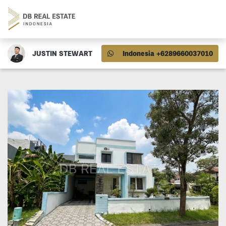
JUSTIN STEWART
Indonesia +6289660037010