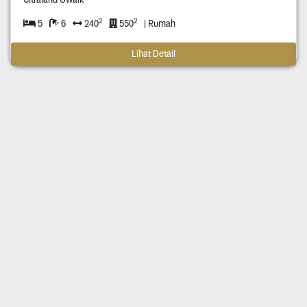
2
2
5
6
240
550
| Rumah
Lihat Detail